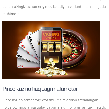
uchun o’zingiz uchun eng mos keladigan variantni tanlash juda
muhimdir.
Pinco kazino haqidagi ma’lumotlar
Pinco kazino zamonaviy xavfsizlik tizimlaridan foydalangan
holda o’z mijozlariga qulay va xavfsiz qimor o’yinlari taklif etadi.