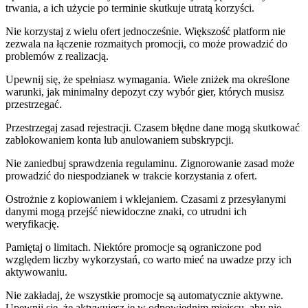
trwania, a ich użycie po terminie skutkuje utratą korzyści.
Nie korzystaj z wielu ofert jednocześnie. Większość platform nie
zezwala na łączenie rozmaitych promocji, co może prowadzić do
problemów z realizacją.
Upewnij się, że spełniasz wymagania. Wiele zniżek ma określone
warunki, jak minimalny depozyt czy wybór gier, których musisz
przestrzegać.
Przestrzegaj zasad rejestracji. Czasem błędne dane mogą skutkować
zablokowaniem konta lub anulowaniem subskrypcji.
Nie zaniedbuj sprawdzenia regulaminu. Zignorowanie zasad może
prowadzić do niespodzianek w trakcie korzystania z ofert.
Ostrożnie z kopiowaniem i wklejaniem. Czasami z przesyłanymi
danymi mogą przejść niewidoczne znaki, co utrudni ich
weryfikację.
Pamiętaj o limitach. Niektóre promocje są ograniczone pod
względem liczby wykorzystań, co warto mieć na uwadze przy ich
aktywowaniu.
Nie zakładaj, że wszystkie promocje są automatycznie aktywne.
Upewnij się, że aktywujesz je w odpowiednim miejscu, aby nie