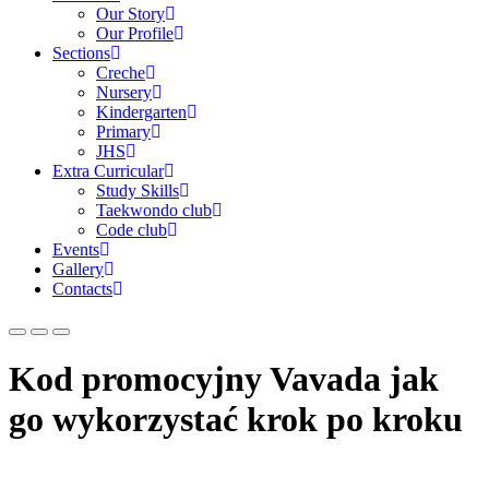
Our Story
Our Profile
Sections
Creche
Nursery
Kindergarten
Primary
JHS
Extra Curricular
Study Skills
Taekwondo club
Code club
Events
Gallery
Contacts
Kod promocyjny Vavada jak
go wykorzystać krok po kroku