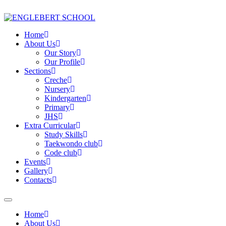
Home
About Us
Our Story
Our Profile
Sections
Creche
Nursery
Kindergarten
Primary
JHS
Extra Curricular
Study Skills
Taekwondo club
Code club
Events
Gallery
Contacts
Home
About Us