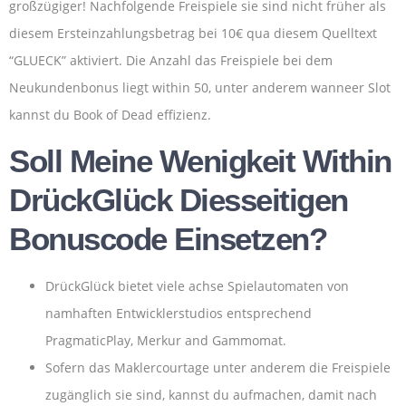
großzügiger! Nachfolgende Freispiele sie sind nicht früher als
diesem Ersteinzahlungsbetrag bei 10€ qua diesem Quelltext
“GLUECK” aktiviert. Die Anzahl das Freispiele bei dem
Neukundenbonus liegt within 50, unter anderem wanneer Slot
kannst du Book of Dead effizienz.
Soll Meine Wenigkeit Within
DrückGlück Diesseitigen
Bonuscode Einsetzen?
DrückGlück bietet viele achse Spielautomaten von
namhaften Entwicklerstudios entsprechend
PragmaticPlay, Merkur and Gammomat.
Sofern das Maklercourtage unter anderem die Freispiele
zugänglich sie sind, kannst du aufmachen, damit nach