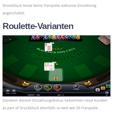
DrückGlück heute keine Freispiele exklusive Einzahlung
angeschaltet.
Roulette-Varianten
Daneben diesem Einzahlungsbonus bekommen neue Kunden
as part of DrückGlück ebenfalls so weit wie 50 Freispiele.