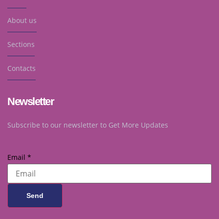
About us
Sections
Contacts
Newsletter
Subscribe to our newsletter to Get More Updates
Email
*
Send