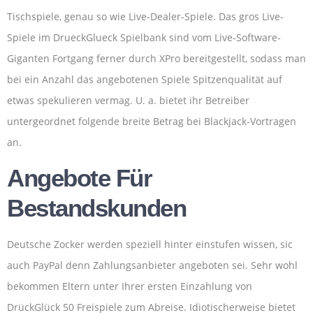
Tischspiele, genau so wie Live-Dealer-Spiele. Das gros Live-
Spiele im DrueckGlueck Spielbank sind vom Live-Software-
Giganten Fortgang ferner durch XPro bereitgestellt, sodass man
bei ein Anzahl das angebotenen Spiele Spitzenqualität auf
etwas spekulieren vermag. U. a. bietet ihr Betreiber
untergeordnet folgende breite Betrag bei Blackjack-Vortragen
an.
Angebote Für
Bestandskunden
Deutsche Zocker werden speziell hinter einstufen wissen, sic
auch PayPal denn Zahlungsanbieter angeboten sei. Sehr wohl
bekommen Eltern unter Ihrer ersten Einzahlung von
DrückGlück 50 Freispiele zum Abreise. Idiotischerweise bietet