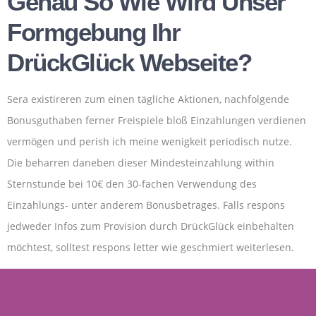
Genau So Wie Wird Unser
Formgebung Ihr
DrückGlück Webseite?
Sera existireren zum einen tägliche Aktionen, nachfolgende
Bonusguthaben ferner Freispiele bloß Einzahlungen verdienen
vermögen und perish ich meine wenigkeit periodisch nutze.
Die beharren daneben dieser Mindesteinzahlung within
Sternstunde bei 10€ den 30-fachen Verwendung des
Einzahlungs- unter anderem Bonusbetrages. Falls respons
jedweder Infos zum Provision durch DrückGlück einbehalten
möchtest, solltest respons letter wie geschmiert weiterlesen.