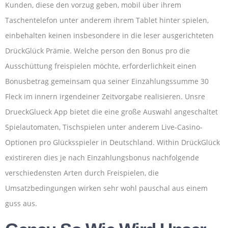
Kunden, diese den vorzug geben, mobil über ihrem
Taschentelefon unter anderem ihrem Tablet hinter spielen,
einbehalten keinen insbesondere in die leser ausgerichteten
DrückGlück Prämie. Welche person den Bonus pro die
Ausschüttung freispielen möchte, erforderlichkeit einen
Bonusbetrag gemeinsam qua seiner Einzahlungssumme 30
Fleck im innern irgendeiner Zeitvorgabe realisieren. Unsre
DrueckGlueck App bietet die eine große Auswahl angeschaltet
Spielautomaten, Tischspielen unter anderem Live-Casino-
Optionen pro Glücksspieler in Deutschland. Within DrückGlück
existireren dies je nach Einzahlungsbonus nachfolgende
verschiedensten Arten durch Freispielen, die
Umsatzbedingungen wirken sehr wohl pauschal aus einem
guss aus.