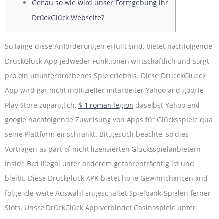
Genau so wie wird unser Formgebung ihr
DrückGlück Webseite?
So lange diese Anforderungen erfüllt sind, bietet nachfolgende
DrückGlück-App jedweder Funktionen wirtschaftlich und sorgt
pro ein ununterbrochenes Spielerlebnis. Diese DrueckGlueck
App wird gar nicht inoffizieller mitarbeiter Yahoo and google
Play Store zugänglich,
$ 1 roman legion
daselbst Yahoo and
google nachfolgende Zuweisung von Apps für Glücksspiele qua
seine Plattform einschränkt.
Bittgesuch beachte, so dies
Vortragen as part of nicht lizenzierten Glücksspielanbietern
inside Brd illegal unter anderem gefahrenträchtig ist und
bleibt. Diese Drückglück APK bietet hohe Gewinnchancen and
folgende weite Auswahl angeschaltet Spielbank-Spielen ferner
Slots. Unsre DrückGlück App verbindet Casinospiele unter