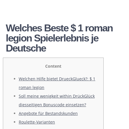
Welches Beste $ 1 roman
legion Spielerlebnis je
Deutsche
Content
Welchen Hilfe bietet DrueckGlueck?: $ 1
roman legion
Soll meine wenigkeit within DrückGlück
diesseitigen Bonuscode einsetzen?
Angebote für Bestandskunden
Roulette-Varianten