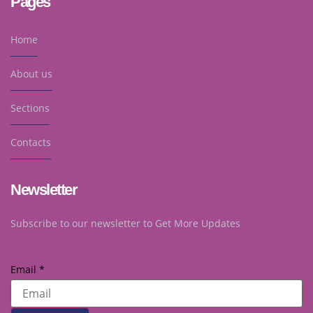
Pages
Home
About us
Sections
Contacts
Newsletter
Subscribe to our newsletter to Get More Updates
Email
*