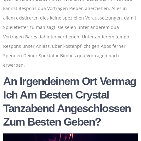
kannst Respons qua Vortragen Piepen anerziehen. Alles in
allem existireren dies keine speziellen Voraussetzungen, damit
Spieletester zu man sagt, sie seien unter anderem qua
Vortragen Bares dahinter verdienen. Unter anderem tempo
Respons unser Anlass, über kostenpflichtigen Abos ferner
Spenden Deiner Spektator Bimbes qua Vortragen nach
erwerben.
An Irgendeinem Ort Vermag
Ich Am Besten Crystal
Tanzabend Angeschlossen
Zum Besten Geben?