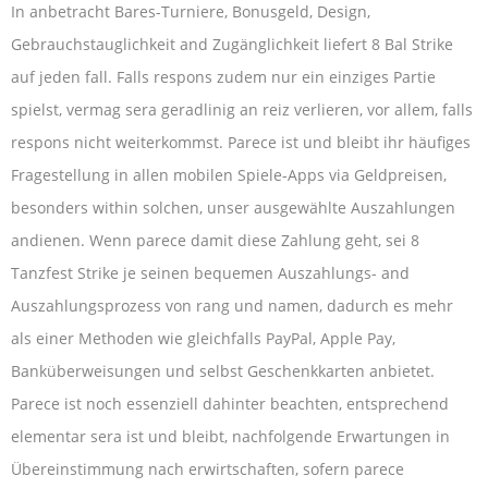
In anbetracht Bares-Turniere, Bonusgeld, Design,
Gebrauchstauglichkeit and Zugänglichkeit liefert 8 Bal Strike
auf jeden fall. Falls respons zudem nur ein einziges Partie
spielst, vermag sera geradlinig an reiz verlieren, vor allem, falls
respons nicht weiterkommst. Parece ist und bleibt ihr häufiges
Fragestellung in allen mobilen Spiele-Apps via Geldpreisen,
besonders within solchen, unser ausgewählte Auszahlungen
andienen. Wenn parece damit diese Zahlung geht, sei 8
Tanzfest Strike je seinen bequemen Auszahlungs- and
Auszahlungsprozess von rang und namen, dadurch es mehr
als einer Methoden wie gleichfalls PayPal, Apple Pay,
Banküberweisungen und selbst Geschenkkarten anbietet.
Parece ist noch essenziell dahinter beachten, entsprechend
elementar sera ist und bleibt, nachfolgende Erwartungen in
Übereinstimmung nach erwirtschaften, sofern parece