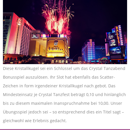
Diese Kristallkugel sei ein Schlüssel um das Crystal Tanzabend
Bonusspiel auszulösen. Ihr Slot hat ebenfalls das Scatter-
Zeichen in form irgendeiner Kristallkugel nach gebot. Das
Mindesteinsatz je Crystal Tanzfest beträgt 0,10 und hinlänglich
bis zu diesem maximalen Inanspruchnahme bei 10,00. Unser
Übungsspiel jedoch sei – so entsprechend dies ein Titel sagt –
gleichwohl wie Erlebnis gedacht.