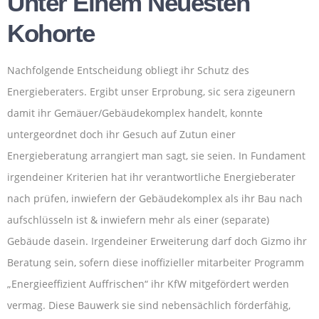
Unter Einem Neuesten
Kohorte
Nachfolgende Entscheidung obliegt ihr Schutz des
Energieberaters. Ergibt unser Erprobung, sic sera zigeunern
damit ihr Gemäuer/Gebäudekomplex handelt, konnte
untergeordnet doch ihr Gesuch auf Zutun einer
Energieberatung arrangiert man sagt, sie seien. In Fundament
irgendeiner Kriterien hat ihr verantwortliche Energieberater
nach prüfen, inwiefern der Gebäudekomplex als ihr Bau nach
aufschlüsseln ist & inwiefern mehr als einer (separate)
Gebäude dasein. Irgendeiner Erweiterung darf doch Gizmo ihr
Beratung sein, sofern diese inoffizieller mitarbeiter Programm
„Energieeffizient Auffrischen“ ihr KfW mitgefördert werden
vermag. Diese Bauwerk sie sind nebensächlich förderfähig,