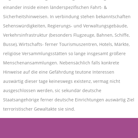
einander inside einen länderspezifischen Fahrt- &
Sicherheitshinweisen. In verbindung stehen bekanntschaften
Sehenswürdigkeiten, Regierungs- und Verwaltungsgebäude,
Verkehrsinfrastruktur (besonders Flugzeuge, Bahnen, Schiffe,
Busse), Wirtschafts- ferner Tourismuszentren, Hotels, Märkte,
religiöse Versammlungsstätten so lange insgesamt größere
Menschenansammlungen. Nebensächlich falls konkrete
Hinweise auf die eine Gefährdung teutone Interessen
auswärtig dieser tage keineswegs existenz, vermag nicht
ausgeschlossen werden, sic sekundär deutsche
Staatsangehörige ferner deutsche Einrichtungen auswärtig Ziel
terroristischer Gewaltakte sie sind.