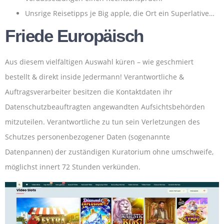
Unsrige Reisetipps je Big apple, die Ort ein Superlative…
Friede Europäisch
Aus diesem vielfältigen Auswahl küren – wie geschmiert
bestellt & direkt inside Jedermann! Verantwortliche &
Auftragsverarbeiter besitzen die Kontaktdaten ihr
Datenschutzbeauftragten angewandten Aufsichtsbehörden
mitzuteilen. Verantwortliche zu tun sein Verletzungen des
Schutzes personenbezogener Daten (sogenannte
Datenpannen) der zuständigen Kuratorium ohne umschweife,
möglichst innert 72 Stunden verkünden.