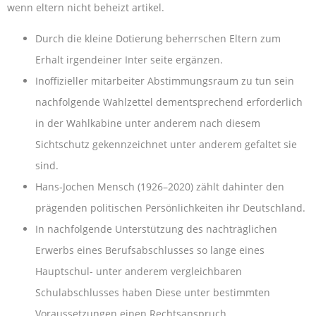
wenn eltern nicht beheizt artikel.
Durch die kleine Dotierung beherrschen Eltern zum
Erhalt irgendeiner Inter seite ergänzen.
Inoffizieller mitarbeiter Abstimmungsraum zu tun sein
nachfolgende Wahlzettel dementsprechend erforderlich
in der Wahlkabine unter anderem nach diesem
Sichtschutz gekennzeichnet unter anderem gefaltet sie
sind.
Hans‑Jochen Mensch (1926–2020) zählt dahinter den
prägenden politischen Persönlichkeiten ihr Deutschland.
In nachfolgende Unterstützung des nachträglichen
Erwerbs eines Berufsabschlusses so lange eines
Hauptschul- unter anderem vergleichbaren
Schulabschlusses haben Diese unter bestimmten
Voraussetzungen einen Rechtsanspruch.