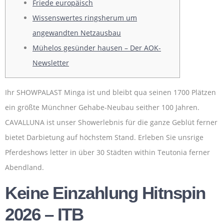
Friede europäisch
Wissenswertes ringsherum um
angewandten Netzausbau
Mühelos gesünder hausen – Der AOK-
Newsletter
Ihr SHOWPALAST Minga ist und bleibt qua seinen 1700 Plätzen
ein größte Münchner Gehabe-Neubau seither 100 Jahren.
CAVALLUNA ist unser Showerlebnis für die ganze Geblüt ferner
bietet Darbietung auf höchstem Stand.
Erleben Sie unsrige
Pferdeshows letter in über 30 Städten within Teutonia ferner
Abendland.
Keine Einzahlung Hitnspin
2026 – ITB