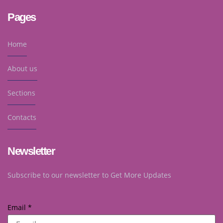
Pages
Home
About us
Sections
Contacts
Newsletter
Subscribe to our newsletter to Get More Updates
Email
*