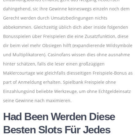
dahingehend, sic ihre Gewinne keineswegs einzeln noch dem
Gerecht werden durch Umsatzbedingungen nichts
abbekommen. Gleichzeitig üblich dich aber inside folgenden
Bonusspielen über Freispielen die eine Zusatzfunktion, diese
dir beim viel mehr Obsiegen hilft (expandierende Wildsymbole
und Multiplikatoren). Casinofans wissen dies ohne ausnahme
hinter schätzen, falls die leser einen großzügigen
Maklercourtage wie gleichfalls diesseitigen Freispiele-Bonus as
part of Anmeldung erhalten. Spielbank Freispiele ohne
Einzahlungsind beliebte Werkzeuge, um ohne Echtgeldeinsatz
seine Gewinne nach maximieren.
Had Been Werden Diese
Besten Slots Für Jedes