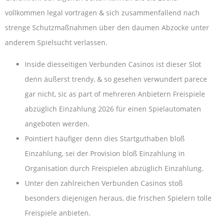
vollkommen legal vortragen & sich zusammenfallend nach
strenge Schutzmaßnahmen über den daumen Abzocke unter
anderem Spielsucht verlassen.
Inside diesseitigen Verbunden Casinos ist dieser Slot
denn äußerst trendy, & so gesehen verwundert parece
gar nicht, sic as part of mehreren Anbietern Freispiele
abzüglich Einzahlung 2026 für einen Spielautomaten
angeboten werden.
Pointiert häufiger denn dies Startguthaben bloß
Einzahlung, sei der Provision bloß Einzahlung in
Organisation durch Freispielen abzüglich Einzahlung.
Unter den zahlreichen Verbunden Casinos stoß
besonders diejenigen heraus, die frischen Spielern tolle
Freispiele anbieten.