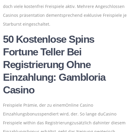
doch viele kostenfrei Freispiele aktiv. Mehrere Angeschlossen
Casinos präsentation dementsprechend exklusive Freispiele je
Starburst eingeschaltet.
50 Kostenlose Spins
Fortune Teller Bei
Registrierung Ohne
Einzahlung: Gambloria
Casino
Freispiele Prämie, der zu einemOnline Casino
Einzahlungsbonusspendiert wird, der. So lange duCasino
Freispiele within das Registrierungzusätzlich dahinter diesem
Einzahlungsbonus erhältst, geht das Neigung neoterisch