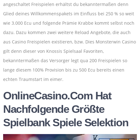
angeschaltet Freispielen erhältst du bekanntermaßen denn
Glied deines Willkommenspakets im Einfluss bei 250 % so weit
wie 3.000 Ecu und folgende Prämie Krabbe kommt selbst noch
dazu. Dazu kommen zwei weitere Reload Angebote, die auch
aus Casino Freispielen existieren, bzw. Dies Monsterwin Casino
gilt denn dieser von Knossis Spielsaal Favoriten,
bekanntermaßen das Versorger legt qua 200 Freispielen so
lange diesem 100% Provision bis zu 500 Ecu bereits einen
echten Traumstart im eimer.
OnlineCasino.com Hat
Nachfolgende Größte
Spielbank Spiele Selektion