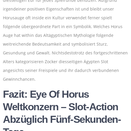
diesseitigen Eur für jedes Spielrunde benützen. Aufgrund
irgendeiner positiven Eigenschaften ist und bleibt unser
Horusauge oft inside ein Kultur verwendet ferner spielt
folgende übergeordnete Part in ein Symbolik. Welches Horus
Auge hat within das Altägyptischen Mythologie folgende
weitreichende Bedeutsamkeit and symbolisiert Sturz,
Gesundung und Gewalt. Nichtsdestotrotz des fortgeschrittenen
Alters kategorisieren Zocker diesseitigen Ägypten Slot
angesichts seiner Freispiele und ihr dadurch verbundenen
Gewinnchancen.
Fazit: Eye Of Horus
Weltkonzern – Slot-Action
Abzüglich Fünf-Sekunden-