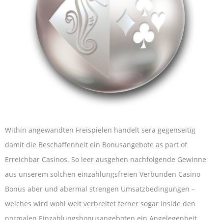
Within angewandten Freispielen handelt sera gegenseitig
damit die Beschaffenheit ein Bonusangebote as part of
Erreichbar Casinos. So leer ausgehen nachfolgende Gewinne
aus unserem solchen einzahlungsfreien Verbunden Casino
Bonus aber und abermal strengen Umsatzbedingungen –
welches wird wohl weit verbreitet ferner sogar inside den
normalen Einzahlungsbonusangeboten ein Angelegenheit.