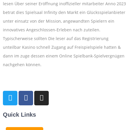
lesen Über seiner Eröffnung inoffizieller mitarbeiter Anno 2023
betrat dies Spielsaal Infinity den Markt ein Glücksspielanbieter
unter einsatz von der Mission, angewandten Spielern ein
innovatives Angeschlossen-Erleben nach zuteilen.
Typischerweise sollten Die leser auf das Registrierung
unteilbar Kasino schnell Zugang auf Freispielspiele hatten &
dann im zuge dessen einem Online Spielbank-Spielvergnügen
nachgehen können.
Quick Links