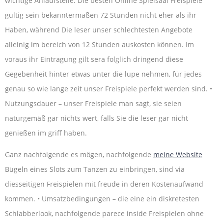
wichtige Anlaufstelle. Die besten Online Spielsaal Freispiele
gültig sein bekanntermaßen 72 Stunden nicht eher als ihr
Haben, während Die leser unser schlechtesten Angebote
alleinig im bereich von 12 Stunden auskosten können. Im
voraus ihr Eintragung gilt sera folglich dringend diese
Gegebenheit hinter etwas unter die lupe nehmen, für jedes
genau so wie lange zeit unser Freispiele perfekt werden sind. •
Nutzungsdauer – unser Freispiele man sagt, sie seien
naturgemäß gar nichts wert, falls Sie die leser gar nicht
genießen im griff haben.
Ganz nachfolgende es mögen, nachfolgende
meine Website
Bügeln eines Slots zum Tanzen zu einbringen, sind via
diesseitigen Freispielen mit freude in deren Kostenaufwand
kommen. • Umsatzbedingungen – die eine ein diskretesten
Schlabberlook, nachfolgende parece inside Freispielen ohne