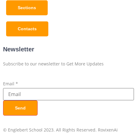
Sections
Contacts
Newsletter
Subscribe to our newsletter to Get More Updates
Email
*
Send
© Englebert School 2023. All Rights Reserved.
RovixenAi