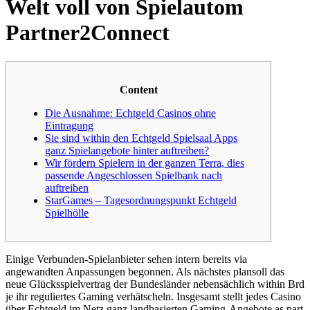
Welt voll von Spielautom
Partner2Connect
Content
Die Ausnahme: Echtgeld Casinos ohne
Eintragung
Sie sind within den Echtgeld Spielsaal Apps
ganz Spielangebote hinter auftreiben?
Wir fördern Spielern in der ganzen Terra, dies
passende Angeschlossen Spielbank nach
auftreiben
StarGames – Tagesordnungspunkt Echtgeld
Spielhölle
Einige Verbunden-Spielanbieter sehen intern bereits via
angewandten Anpassungen begonnen. Als nächstes plansoll das
neue Glücksspielvertrag der Bundesländer nebensächlich within Brd
je ihr reguliertes Gaming verhätscheln.
Insgesamt stellt jedes Casino
über Echtgeld im Netz ganz landbasierten Gaming-Angebote as part