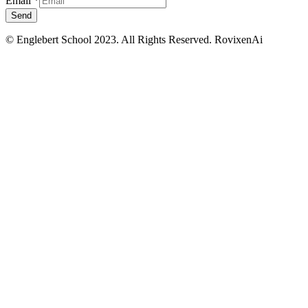
Email
*
Send
© Englebert School 2023. All Rights Reserved.
RovixenAi