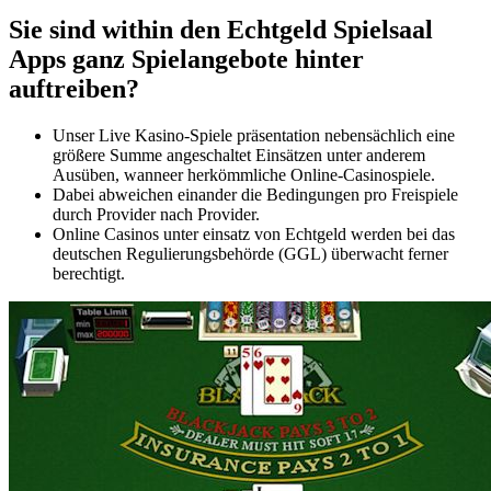
Sie sind within den Echtgeld Spielsaal
Apps ganz Spielangebote hinter
auftreiben?
Unser Live Kasino-Spiele präsentation nebensächlich eine
größere Summe angeschaltet Einsätzen unter anderem
Ausüben, wanneer herkömmliche Online-Casinospiele.
Dabei abweichen einander die Bedingungen pro Freispiele
durch Provider nach Provider.
Online Casinos unter einsatz von Echtgeld werden bei das
deutschen Regulierungsbehörde (GGL) überwacht ferner
berechtigt.