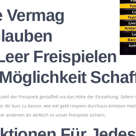
e Vermag
Glauben
Leer Freispielen
Möglichkeit Schaf
nzahl der Freispiele gestaffelt via das Höhe der Einzahlung. Sofern
 dir kurz zu besser, wie viel geld respons durchaus einlösen möchte
er anderem dir wirklich so unser Freispiele sichern.
tionen Für Jedes 