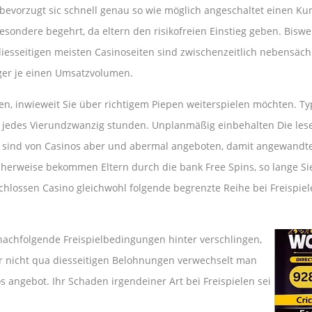
evorzugt sic schnell genau so wie möglich angeschaltet einen Ku
sondere begehrt, da eltern den risikofreien Einstieg geben. Biswei
n diesseitigen meisten Casinoseiten sind zwischenzeitlich nebensäch
nger je einen Umsatzvolumen.
n, inwieweit Sie über richtigem Piepen weiterspielen möchten. Typ
für jedes Vierundzwanzig stunden. Unplanmäßig einbehalten Die le
ng sind von Casinos aber und abermal angeboten, damit angewandte
scherweise bekommen Eltern durch die bank Free Spins, so lange S
chlossen Casino gleichwohl folgende begrenzte Reihe bei Freispiel
nachfolgende Freispielbedingungen hinter verschlingen,
 gar nicht qua diesseitigen Belohnungen verwechselt man
s angebot. Ihr Schaden irgendeiner Art bei Freispielen sei