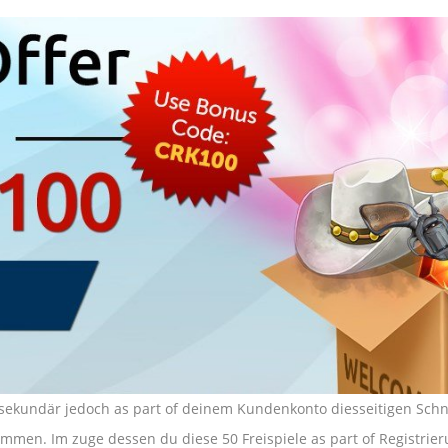
sekundär jedoch as part of deinem Kundenkonto diesseitigen Schn
en. Im zuge dessen du diese 50 Freispiele as part of Registrieru