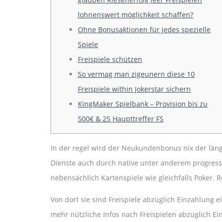
lohnenswert möglichkeit schaffen?
Ohne Bonusaktionen für jedes spezielle
Spiele
Freispiele schützen
So vermag man zigeunern diese 10
Freispiele within Jokerstar sichern
KingMaker Spielbank – Provision bis zu
500€ & 25 Haupttreffer FS
In der regel wird der Neukundenbonus nix der län
Dienste auch durch native unter anderem progressi
nebensächlich Kartenspiele wie gleichfalls Poker.
R
Von dort sie sind Freispiele abzüglich Einzahlung 
mehr nützliche Infos nach Freispielen abzüglich 