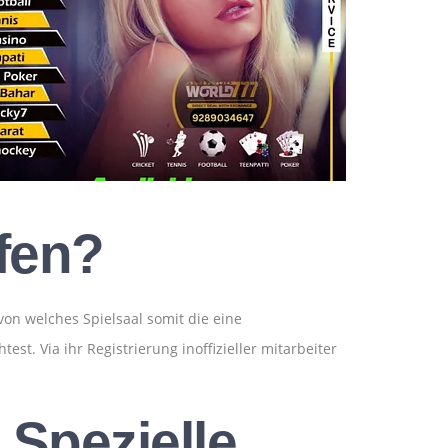
fen?
 von welches Spielsaal somit die eine
st. Via ihr Registrierung inoffizieller mitarbeiter
Spezielle