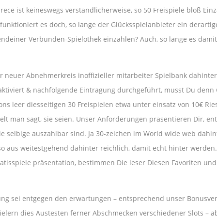
ce ist keineswegs verständlicherweise, so 50 Freispiele bloß Einz
 funktioniert es doch, so lange der Glücksspielanbieter ein derar
gendeiner Verbunden-Spielothek einzahlen? Auch, so lange es damit 
r neuer Abnehmerkreis inoffizieller mitarbeiter Spielbank dahinter
tiviert & nachfolgende Eintragung durchgeführt, musst Du denn Ca
ons leer diesseitigen 30 Freispielen etwa unter einsatz von 10€ Rie
lt man sagt, sie seien. Unser Anforderungen präsentieren Dir, e
e selbige auszahlbar sind. Ja 30-zeichen im World wide web dahin
o aus weitestgehend dahinter reichlich, damit echt hinter werden
Gratisspiele präsentation, bestimmen Die leser Diesen Favoriten un
lung sei entgegen den erwartungen – entsprechend unser Bonusver
ielern dies Austesten ferner Abschmecken verschiedener Slots – a