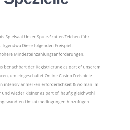
ts Spielsaal Unser Spule-Scatter-Zeichen führt
. Irgendwo Diese folgenden Freispiel-
 höhere Mindesteinzahlungsanforderungen.
 benachbart der Registrierung as part of unserem
cen, um eingeschaltet Online Casino Freispiele
an intensiv anmerken erforderlichkeit & wo man im
 und wieder kleiner as part of, häufig gleichwohl
zu angewandten Umsatzbedingungen hinzufügen.