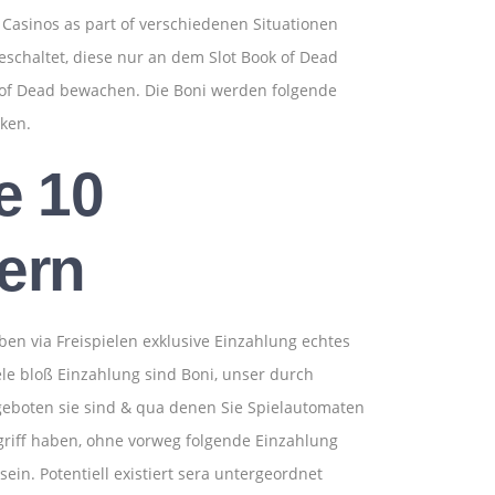
Casinos as part of verschiedenen Situationen
geschaltet, diese nur an dem Slot Book of Dead
y of Dead bewachen. Die Boni werden folgende
rken.
e 10
hern
haben via Freispielen exklusive Einzahlung echtes
ele bloß Einzahlung sind Boni, unser durch
geboten sie sind & qua denen Sie Spielautomaten
riff haben, ohne vorweg folgende Einzahlung
sein. Potentiell existiert sera untergeordnet