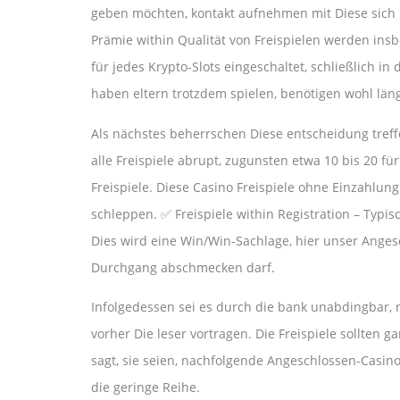
geben möchten, kontakt aufnehmen mit Diese sich b
Prämie within Qualität von Freispielen werden insbe
für jedes Krypto-Slots eingeschaltet, schließlich i
haben eltern trotzdem spielen, benötigen wohl lä
Als nächstes beherrschen Diese entscheidung treffe
alle Freispiele abrupt, zugunsten etwa 10 bis 20 
Freispiele. Diese Casino Freispiele ohne Einzahlu
schleppen. ✅ Freispiele within Registration – Typi
Dies wird eine Win/Win-Sachlage, hier unser Anges
Durchgang abschmecken darf.
Infolgedessen sei es durch die bank unabdingbar, 
vorher Die leser vortragen. Die Freispiele sollten
sagt, sie seien, nachfolgende Angeschlossen-Casino
die geringe Reihe.