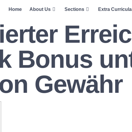
Home
About Us
Sections
Extra Curricula
ierter Errei
k Bonus un
von Gewähr