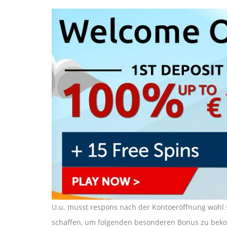
U.u. musst respons nach der Kontoeröffnung wohl 
schaffen, um folgenden besonderen Bonus zu bekomm