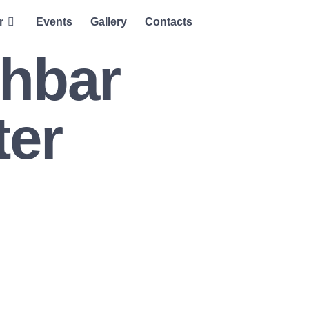
r
Events
Gallery
Contacts
chbar
ter