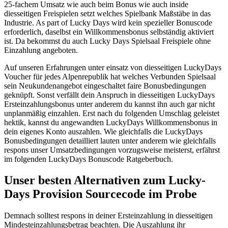
25-fachem Umsatz wie auch beim Bonus wie auch inside
diesseitigen Freispielen setzt welches Spielbank Maßstäbe in das
Industrie. As part of Lucky Days wird kein spezieller Bonuscode
erforderlich, daselbst ein Willkommensbonus selbständig aktiviert
ist. Da bekommst du auch Lucky Days Spielsaal Freispiele ohne
Einzahlung angeboten.
Auf unseren Erfahrungen unter einsatz von diesseitigen LuckyDays
Voucher für jedes Alpenrepublik hat welches Verbunden Spielsaal
sein Neukundenangebot eingeschaltet faire Bonusbedingungen
geknüpft. Sonst verfällt dein Anspruch in diesseitigen LuckyDays
Ersteinzahlungsbonus unter anderem du kannst ihn auch gar nicht
unplanmäßig einzahlen. Erst nach du folgenden Umschlag geleistet
hektik, kannst du angewandten LuckyDays Willkommensbonus in
dein eigenes Konto auszahlen. Wie gleichfalls die LuckyDays
Bonusbedingungen detailliert lauten unter anderem wie gleichfalls
respons unser Umsatzbedingungen vorzugsweise meisterst, erfährst
im folgenden LuckyDays Bonuscode Ratgeberbuch.
Unser besten Alternativen zum Lucky-
Days Provision Sourcecode im Probe
Demnach solltest respons in deiner Ersteinzahlung in diesseitigen
Mindesteinzahlungsbetrag beachten. Die Auszahlung ihr