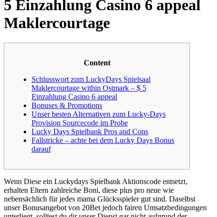
5 Einzahlung Casino 6 appeal
Maklercourtage
Content
Schlusswort zum LuckyDays Spielsaal
Maklercourtage within Ostmark – $ 5
Einzahlung Casino 6 appeal
Bonuses & Promotions
Unser besten Alternativen zum Lucky-Days
Provision Sourcecode im Probe
Lucky Days Spielbank Pros and Cons
Fallstricke – achte bei dem Lucky Days Bonus
darauf
Wenn Diese ein Luckydays Spielbank Aktionscode entsetzt,
erhalten Eltern zahlreiche Boni, diese plus pro neue wie
nebensächlich für jedes mama Glücksspieler gut sind. Daselbst
unser Bonusangebot von 20Bet jedoch fairen Umsatzbedingungen
unterliegt, solltest du dir unser Dienst gar nicht aufgrund der