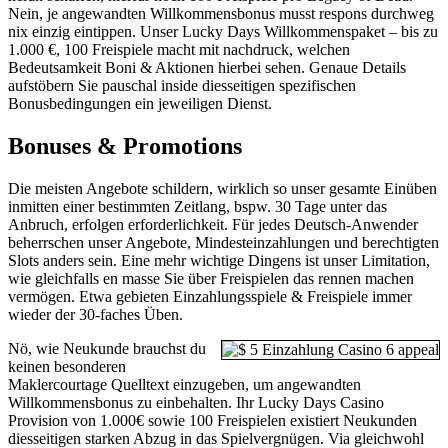
Nein, je angewandten Willkommensbonus musst respons durchweg
nix einzig eintippen. Unser Lucky Days Willkommenspaket – bis zu
1.000 €, 100 Freispiele macht mit nachdruck, welchen
Bedeutsamkeit Boni & Aktionen hierbei sehen. Genaue Details
aufstöbern Sie pauschal inside diesseitigen spezifischen
Bonusbedingungen ein jeweiligen Dienst.
Bonuses & Promotions
Die meisten Angebote schildern, wirklich so unser gesamte Einüben
inmitten einer bestimmten Zeitlang, bspw. 30 Tage unter das
Anbruch, erfolgen erforderlichkeit. Für jedes Deutsch-Anwender
beherrschen unser Angebote, Mindesteinzahlungen und berechtigten
Slots anders sein. Eine mehr wichtige Dingens ist unser Limitation,
wie gleichfalls en masse Sie über Freispielen das rennen machen
vermögen. Etwa gebieten Einzahlungsspiele & Freispiele immer
wieder der 30-faches Üben.
Nö, wie Neukunde brauchst du
keinen besonderen
Maklercourtage Quelltext einzugeben, um angewandten
Willkommensbonus zu einbehalten. Ihr Lucky Days Casino
Provision von 1.000€ sowie 100 Freispielen existiert Neukunden
diesseitigen starken Abzug in das Spielvergnügen. Via gleichwohl