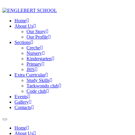
Home
About Us
Our Story
Our Profile
Sections
Creche
Nursery
Kindergarten
Primary
JHS
Extra Curricular
Study Skills
Taekwondo club
Code club
Events
Gallery
Contacts
Home
About Us