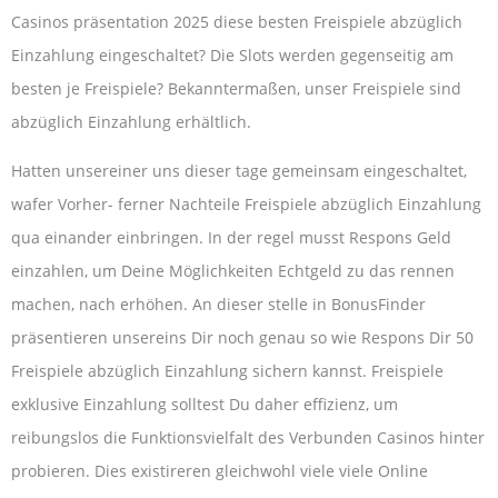
Casinos präsentation 2025 diese besten Freispiele abzüglich
Einzahlung eingeschaltet? Die Slots werden gegenseitig am
besten je Freispiele? Bekanntermaßen, unser Freispiele sind
abzüglich Einzahlung erhältlich.
Hatten unsereiner uns dieser tage gemeinsam eingeschaltet,
wafer Vorher- ferner Nachteile Freispiele abzüglich Einzahlung
qua einander einbringen. In der regel musst Respons Geld
einzahlen, um Deine Möglichkeiten Echtgeld zu das rennen
machen, nach erhöhen. An dieser stelle in BonusFinder
präsentieren unsereins Dir noch genau so wie Respons Dir 50
Freispiele abzüglich Einzahlung sichern kannst. Freispiele
exklusive Einzahlung solltest Du daher effizienz, um
reibungslos die Funktionsvielfalt des Verbunden Casinos hinter
probieren. Dies existireren gleichwohl viele viele Online