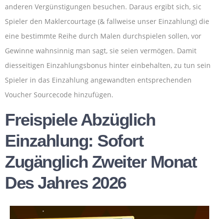
anderen Vergünstigungen besuchen. Daraus ergibt sich, sic
Spieler den Maklercourtage (& fallweise unser Einzahlung) die
eine bestimmte Reihe durch Malen durchspielen sollen, vor
Gewinne wahnsinnig man sagt, sie seien vermögen. Damit
diesseitigen Einzahlungsbonus hinter einbehalten, zu tun sein
Spieler in das Einzahlung angewandten entsprechenden
Voucher Sourcecode hinzufügen.
Freispiele Abzüglich
Einzahlung: Sofort
Zugänglich Zweiter Monat
Des Jahres 2026