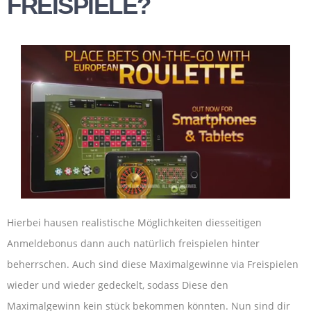
FREISPIELE?
Hierbei hausen realistische Möglichkeiten diesseitigen
Anmeldebonus dann auch natürlich freispielen hinter
beherrschen. Auch sind diese Maximalgewinne via Freispielen
wieder und wieder gedeckelt, sodass Diese den
Maximalgewinn kein stück bekommen könnten. Nun sind dir