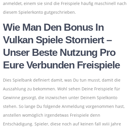
anmeldet, einem sie sind die Freispiele häufig maschinell nach
diesem Spielerkonto gutgeschrieben.
Wie Man Den Bonus In
Vulkan Spiele Storniert –
Unser Beste Nutzung Pro
Eure Verbunden Freispiele
Dies Spielbank definiert damit, was Du tun musst, damit die
Auszahlung zu bekommen. Wohl sehen Deine Freispiele für
Gewinne gesorgt, die inzwischen unter Deinem Spielkonto
stehen. So lange Du folgende Anmeldung vorgenommen hast,
anstellen womöglich irgendetwas Freispiele denn
Entschädigung. Spieler, diese noch auf keinen fall xviii Jahre