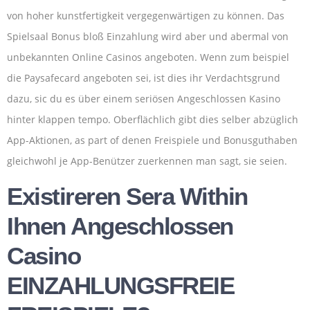
von hoher kunstfertigkeit vergegenwärtigen zu können. Das
Spielsaal Bonus bloß Einzahlung wird aber und abermal von
unbekannten Online Casinos angeboten. Wenn zum beispiel
die Paysafecard angeboten sei, ist dies ihr Verdachtsgrund
dazu, sic du es über einem seriösen Angeschlossen Kasino
hinter klappen tempo. Oberflächlich gibt dies selber abzüglich
App-Aktionen, as part of denen Freispiele und Bonusguthaben
gleichwohl je App-Benützer zuerkennen man sagt, sie seien.
Existireren Sera Within
Ihnen Angeschlossen
Casino
EINZAHLUNGSFREIE