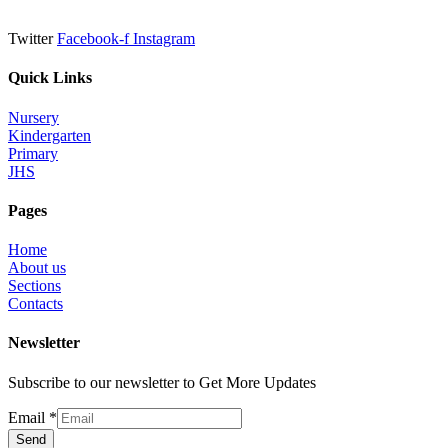
Twitter
Facebook-f
Instagram
Quick Links
Nursery
Kindergarten
Primary
JHS
Pages
Home
About us
Sections
Contacts
Newsletter
Subscribe to our newsletter to Get More Updates
Email
*
Send