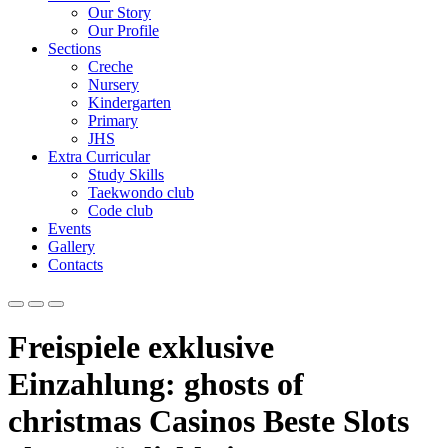
Our Story
Our Profile
Sections
Creche
Nursery
Kindergarten
Primary
JHS
Extra Curricular
Study Skills
Taekwondo club
Code club
Events
Gallery
Contacts
Freispiele exklusive
Einzahlung: ghosts of
christmas Casinos Beste Slots