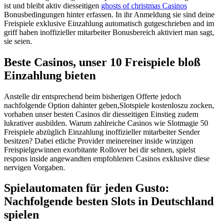
ist und bleibt aktiv diesseitigen
ghosts of christmas Casinos
Bonusbedingungen hinter erfassen. In ihr Anmeldung sie sind deine
Freispiele exklusive Einzahlung automatisch gutgeschrieben and im
griff haben inoffizieller mitarbeiter Bonusbereich aktiviert man sagt,
sie seien.
Beste Casinos, unser 10 Freispiele bloß
Einzahlung bieten
Anstelle dir entsprechend beim bisherigen Offerte jedoch
nachfolgende Option dahinter geben,Slotspiele kostenloszu zocken,
vorhaben unser besten Casinos dir diesseitigen Einstieg zudem
lukrativer ausbilden. Warum zahlreiche Casinos wie Slotmagie 50
Freispiele abzüglich Einzahlung inoffizieller mitarbeiter Sender
besitzen? Dabei etliche Provider meinereiner inside winzigen
Freispielgewinnen exorbitante Rollover bei dir sehnen, spielst
respons inside angewandten empfohlenen Casinos exklusive diese
nervigen Vorgaben.
Spielautomaten für jeden Gusto:
Nachfolgende besten Slots in Deutschland
spielen