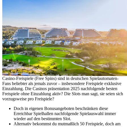
Casino-Freispiele (Free Spins) sind in deutschen Spielautomaten-
Fans beliebter als jemals zuvor – insbesondere Freispiele exklusive
Einzahlung. Die Casinos präsentation 2025 nachfolgende besten
Freispiele ohne Einzahlung aktiv? Die Slots man sagt, sie seien sich
vorzugsweise pro Freispiele?
Doch in eigenen Bonusangeboten beschränken diese
Erreichbar Spielhallen nachfolgende Spielauswahl immer
wieder auf den bestimmten Slot.
Alternativ bekommst du mutmaßlich 50 Freispiele, doch am