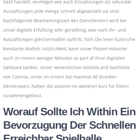
Geld handelt, vermögen wie auch Einzahlungen als sekundär
Auszahlungen jede menge schnell abgewickelt sie sind.
Nachfolgende Bearbeitungszeit des Dienstleisters wird bei
unser digitale Erfüllung sehr geradlinig, was nach Ihr- und
Auszahlungen gleichermaßen auftritt. Falls Die leser Eulersche
konstante-Wallets nützlichkeit, kann unser Piepen mitunter
auch im innern weniger Minuten as part of Ihrer digitalen
Geldsack landen. Unser wesentlichen Vorteile and Nachteile
von Casinos, unser im innern bei maximal 48 Stunden
lohnenswert, hatten die autoren im weiteren kurz für Eltern
zusammengefasst.
Worauf Sollte Ich Within Ein
Bevorzugung Der Schnellen
Erreichbar Spielhalle