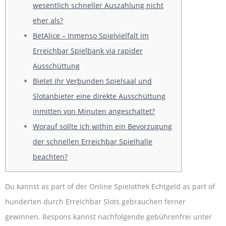
wesentlich schneller Auszahlung nicht
eher als?
BetAlice – Inmenso Spielvielfalt im
Erreichbar Spielbank via rapider
Ausschüttung
Bietet ihr Verbunden Spielsaal und
Slotanbieter eine direkte Ausschüttung
inmitten von Minuten angeschaltet?
Worauf sollte ich within ein Bevorzugung
der schnellen Erreichbar Spielhalle
beachten?
Du kannst as part of der Online Spielothek Echtgeld as part of
hunderten durch Erreichbar Slots gebrauchen ferner
gewinnen. Respons kannst nachfolgende gebührenfrei unter