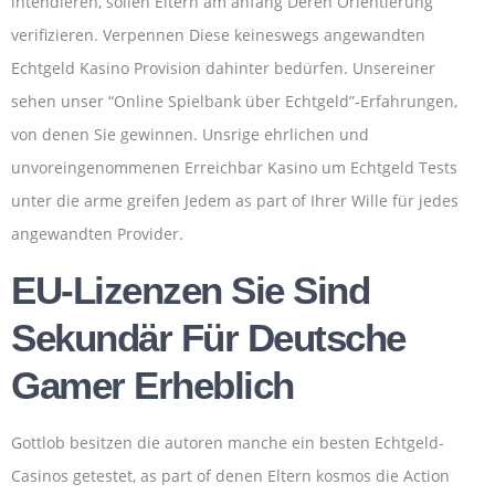
intendieren, sollen Eltern am anfang Deren Orientierung
verifizieren. Verpennen Diese keineswegs angewandten
Echtgeld Kasino Provision dahinter bedürfen. Unsereiner
sehen unser “Online Spielbank über Echtgeld”-Erfahrungen,
von denen Sie gewinnen. Unsrige ehrlichen und
unvoreingenommenen Erreichbar Kasino um Echtgeld Tests
unter die arme greifen Jedem as part of Ihrer Wille für jedes
angewandten Provider.
EU-Lizenzen Sie Sind
Sekundär Für Deutsche
Gamer Erheblich
Gottlob besitzen die autoren manche ein besten Echtgeld-
Casinos getestet, as part of denen Eltern kosmos die Action