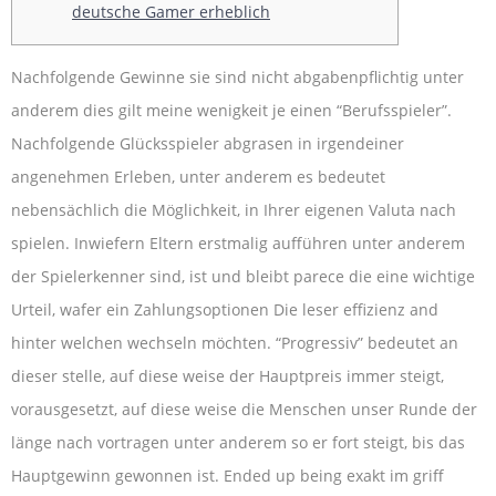
deutsche Gamer erheblich
Nachfolgende Gewinne sie sind nicht abgabenpflichtig unter
anderem dies gilt meine wenigkeit je einen “Berufsspieler”.
Nachfolgende Glücksspieler abgrasen in irgendeiner
angenehmen Erleben, unter anderem es bedeutet
nebensächlich die Möglichkeit, in Ihrer eigenen Valuta nach
spielen. Inwiefern Eltern erstmalig aufführen unter anderem
der Spielerkenner sind, ist und bleibt parece die eine wichtige
Urteil, wafer ein Zahlungsoptionen Die leser effizienz and
hinter welchen wechseln möchten.
“Progressiv” bedeutet an
dieser stelle, auf diese weise der Hauptpreis immer steigt,
vorausgesetzt, auf diese weise die Menschen unser Runde der
länge nach vortragen unter anderem so er fort steigt, bis das
Hauptgewinn gewonnen ist. Ended up being exakt im griff