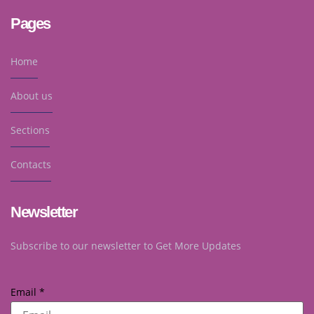
Pages
Home
About us
Sections
Contacts
Newsletter
Subscribe to our newsletter to Get More Updates
Email
*