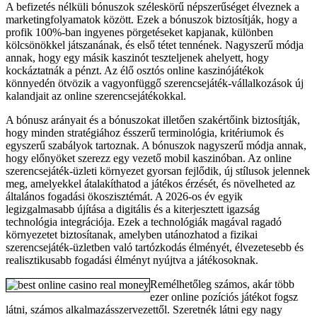
A befizetés nélküli bónuszok széleskörű népszerűséget élveznek a
marketingfolyamatok között. Ezek a bónuszok biztosítják, hogy a
profik 100%-ban ingyenes pörgetéseket kapjanak, különben
kölcsönökkel játszanának, és első tétet tennének. Nagyszerű módja
annak, hogy egy másik kaszinót teszteljenek ahelyett, hogy
kockáztatnák a pénzt. Az élő osztós online kaszinójátékok
könnyedén ötvözik a vagyonfüggő szerencsejáték-vállalkozások új
kalandjait az online szerencsejátékokkal.
A bónusz arányait és a bónuszokat illetően szakértőink biztosítják,
hogy minden stratégiához ésszerű terminológia, kritériumok és
egyszerű szabályok tartoznak. A bónuszok nagyszerű módja annak,
hogy előnyöket szerezz egy vezető mobil kaszinóban. Az online
szerencsejáték-üzleti környezet gyorsan fejlődik, új stílusok jelennek
meg, amelyekkel átalakíthatod a játékos érzését, és növelheted az
általános fogadási ökoszisztémát. A 2026-os év egyik
legizgalmasabb újítása a digitális és a kiterjesztett igazság
technológia integrációja. Ezek a technológiák magával ragadó
környezetet biztosítanak, amelyben utánozhatod a fizikai
szerencsejáték-üzletben való tartózkodás élményét, élvezetesebb és
realisztikusabb fogadási élményt nyújtva a játékosoknak.
Remélhetőleg számos, akár több
ezer online pozíciós játékot fogsz
látni, számos alkalmazásszervezettől. Szeretnék látni egy nagy