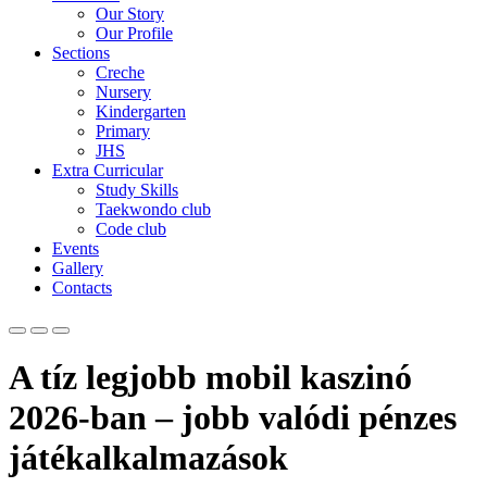
Our Story
Our Profile
Sections
Creche
Nursery
Kindergarten
Primary
JHS
Extra Curricular
Study Skills
Taekwondo club
Code club
Events
Gallery
Contacts
A tíz legjobb mobil kaszinó
2026-ban – jobb valódi pénzes
játékalkalmazások