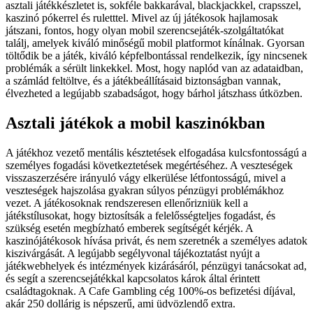
asztali játékkészletet is, sokféle bakkarával, blackjackkel, crapsszel,
kaszinó pókerrel és ruletttel. Mivel az új játékosok hajlamosak
játszani, fontos, hogy olyan mobil szerencsejáték-szolgáltatókat
találj, amelyek kiváló minőségű mobil platformot kínálnak. Gyorsan
töltődik be a játék, kiváló képfelbontással rendelkezik, így nincsenek
problémák a sérült linkekkel. Most, hogy naplód van az adataidban,
a számlád feltöltve, és a játékbeállításaid biztonságban vannak,
élvezheted a legújabb szabadságot, hogy bárhol játszhass útközben.
Asztali játékok a mobil kaszinókban
A játékhoz vezető mentális késztetések elfogadása kulcsfontosságú a
személyes fogadási következtetések megértéséhez. A veszteségek
visszaszerzésére irányuló vágy elkerülése létfontosságú, mivel a
veszteségek hajszolása gyakran súlyos pénzügyi problémákhoz
vezet. A játékosoknak rendszeresen ellenőrizniük kell a
játékstílusokat, hogy biztosítsák a felelősségteljes fogadást, és
szükség esetén megbízható emberek segítségét kérjék. A
kaszinójátékosok hívása privát, és nem szeretnék a személyes adatok
kiszivárgását. A legújabb segélyvonal tájékoztatást nyújt a
játékwebhelyek és intézmények kizárásáról, pénzügyi tanácsokat ad,
és segít a szerencsejátékkal kapcsolatos károk által érintett
családtagoknak. A Cafe Gambling cég 100%-os befizetési díjával,
akár 250 dollárig is népszerű, ami üdvözlendő extra.