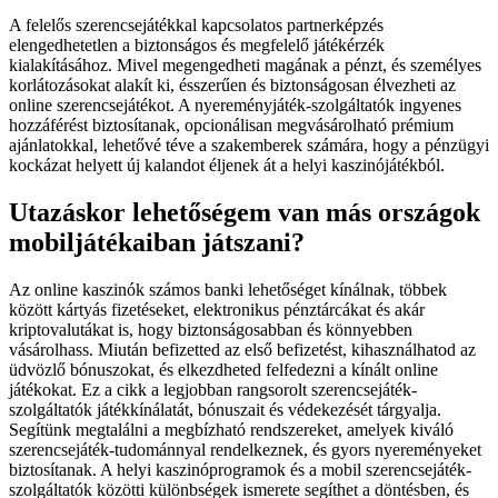
A felelős szerencsejátékkal kapcsolatos partnerképzés
elengedhetetlen a biztonságos és megfelelő játékérzék
kialakításához. Mivel megengedheti magának a pénzt, és személyes
korlátozásokat alakít ki, ésszerűen és biztonságosan élvezheti az
online szerencsejátékot.
A nyereményjáték-szolgáltatók ingyenes
hozzáférést biztosítanak, opcionálisan megvásárolható prémium
ajánlatokkal, lehetővé téve a szakemberek számára, hogy a pénzügyi
kockázat helyett új kalandot éljenek át a helyi kaszinójátékból.
Utazáskor lehetőségem van más országok
mobiljátékaiban játszani?
Az online kaszinók számos banki lehetőséget kínálnak, többek
között kártyás fizetéseket, elektronikus pénztárcákat és akár
kriptovalutákat is, hogy biztonságosabban és könnyebben
vásárolhass. Miután befizetted az első befizetést, kihasználhatod az
üdvözlő bónuszokat, és elkezdheted felfedezni a kínált online
játékokat. Ez a cikk a legjobban rangsorolt ​​szerencsejáték-
szolgáltatók játékkínálatát, bónuszait és védekezését tárgyalja.
Segítünk megtalálni a megbízható rendszereket, amelyek kiváló
szerencsejáték-tudománnyal rendelkeznek, és gyors nyereményeket
biztosítanak. A helyi kaszinóprogramok és a mobil szerencsejáték-
szolgáltatók közötti különbségek ismerete segíthet a döntésben, és