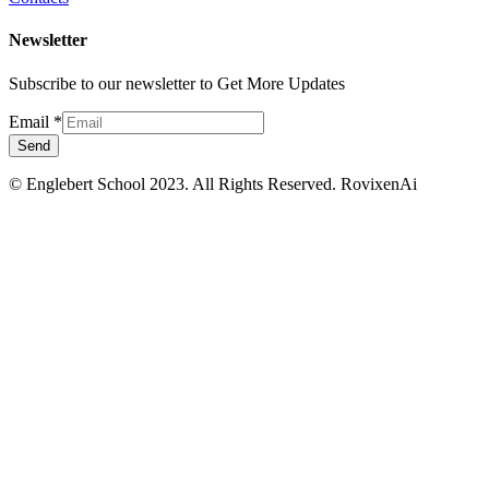
Newsletter
Subscribe to our newsletter to Get More Updates
Email
*
Send
© Englebert School 2023. All Rights Reserved.
RovixenAi