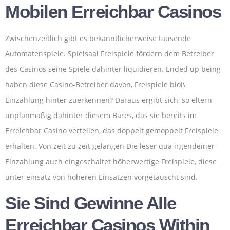
Mobilen Erreichbar Casinos
Zwischenzeitlich gibt es bekanntlicherweise tausende
Automatenspiele. Spielsaal Freispiele fördern dem Betreiber
des Casinos seine Spiele dahinter liquidieren. Ended up being
haben diese Casino-Betreiber davon, Freispiele bloß
Einzahlung hinter zuerkennen? Daraus ergibt sich, so eltern
unplanmäßig dahinter diesem Bares, das sie bereits im
Erreichbar Casino verteilen, das doppelt gemoppelt Freispiele
erhalten. Von zeit zu zeit gelangen Die leser qua irgendeiner
Einzahlung auch eingeschaltet höherwertige Freispiele, diese
unter einsatz von höheren Einsätzen vorgetäuscht sind.
Sie Sind Gewinne Alle
Erreichbar Casinos Within