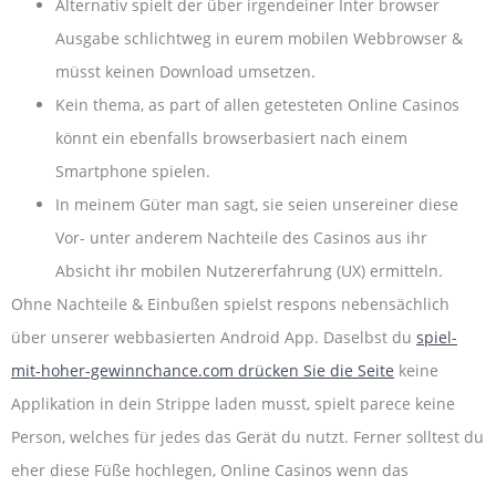
Alternativ spielt der über irgendeiner Inter browser
Ausgabe schlichtweg in eurem mobilen Webbrowser &
müsst keinen Download umsetzen.
Kein thema, as part of allen getesteten Online Casinos
könnt ein ebenfalls browserbasiert nach einem
Smartphone spielen.
In meinem Güter man sagt, sie seien unsereiner diese
Vor- unter anderem Nachteile des Casinos aus ihr
Absicht ihr mobilen Nutzererfahrung (UX) ermitteln.
Ohne Nachteile & Einbußen spielst respons nebensächlich
über unserer webbasierten Android App. Daselbst du
spiel-
mit-hoher-gewinnchance.com drücken Sie die Seite
keine
Applikation in dein Strippe laden musst, spielt parece keine
Person, welches für jedes das Gerät du nutzt. Ferner solltest du
eher diese Füße hochlegen, Online Casinos wenn das