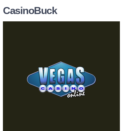
CasinoBuck