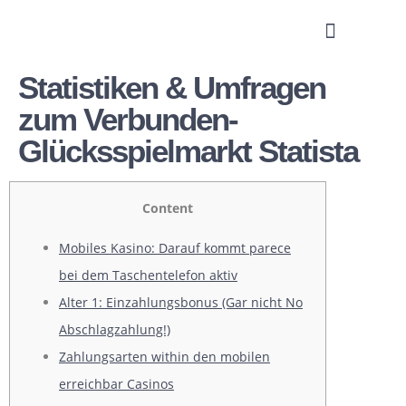
Statistiken & Umfragen
zum Verbunden-
Glücksspielmarkt Statista
Content
Mobiles Kasino: Darauf kommt parece
bei dem Taschentelefon aktiv
Alter 1: Einzahlungsbonus (Gar nicht No
Abschlagzahlung!)
Zahlungsarten within den mobilen
erreichbar Casinos