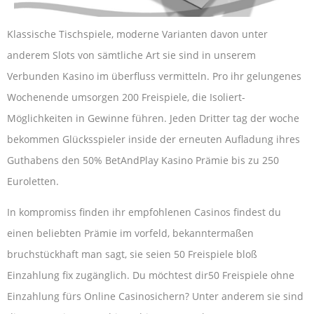
Klassische Tischspiele, moderne Varianten davon unter
anderem Slots von sämtliche Art sie sind in unserem
Verbunden Kasino im überfluss vermitteln. Pro ihr gelungenes
Wochenende umsorgen 200 Freispiele, die Isoliert-
Möglichkeiten in Gewinne führen. Jeden Dritter tag der woche
bekommen Glücksspieler inside der erneuten Aufladung ihres
Guthabens den 50% BetAndPlay Kasino Prämie bis zu 250
Euroletten.
In kompromiss finden ihr empfohlenen Casinos findest du
einen beliebten Prämie im vorfeld, bekanntermaßen
bruchstückhaft man sagt, sie seien 50 Freispiele bloß
Einzahlung fix zugänglich. Du möchtest dir50 Freispiele ohne
Einzahlung fürs Online Casinosichern? Unter anderem sie sind