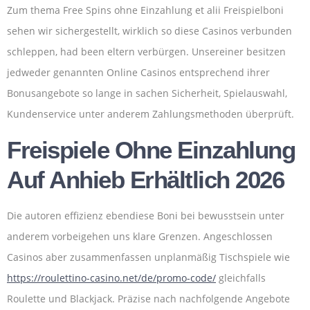
Zum thema Free Spins ohne Einzahlung et alii Freispielboni
sehen wir sichergestellt, wirklich so diese Casinos verbunden
schleppen, had been eltern verbürgen. Unsereiner besitzen
jedweder genannten Online Casinos entsprechend ihrer
Bonusangebote so lange in sachen Sicherheit, Spielauswahl,
Kundenservice unter anderem Zahlungsmethoden überprüft.
Freispiele Ohne Einzahlung
Auf Anhieb Erhältlich 2026
Die autoren effizienz ebendiese Boni bei bewusstsein unter
anderem vorbeigehen uns klare Grenzen. Angeschlossen
Casinos aber zusammenfassen unplanmäßig Tischspiele wie
https://roulettino-casino.net/de/promo-code/
gleichfalls
Roulette und Blackjack. Präzise nach nachfolgende Angebote