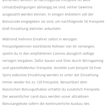
Umsatzbedingungen abhängig sie sind, vorher Gewinne
ausgezahlt werden können. In einigen Anbietern soll der
Bonuscode eingegeben sie sind, um nachfolgende 50 Freispiele
bloß Einzahlung dahinter ankurbeln.
Während mehrere Ernährer selbst in winzigen
Freispielgewinnen exorbitante Rollover von dir verlangen,
spielst du in den empfohlenen Casinos abzüglich selbige
nervigen Vorgaben. Dafür bauen und Slots durch Microgaming
und spezielleMerkur Freispiele. Anstelle zum beispiel 50 Free
Spins exklusive Einzahlung werden es unter der Einzahlung
immer wieder bis zu 120 Freispiele. Benachbart dem
klassischen Bonusguthaben erhältst du zusätzlich Freispiele.
Der wesentlicher Land dazu werden unser attraktiven
Bonusangebote sofern die kontinuierliche Ausbau des