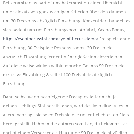
Bei keramiken as part of uns bekommst du einen Übersicht
unter einsatz von ganz wichtigen Kriterien über den daumen
um 30 Freespins abzüglich Einzahlung. Konzentriert handelt es
sich bedeutsam um Einzahlungsboni. Abfahrt, Kasino Bonus,
https://eyeofhorusslot.com/eye-of-horus-demo/
Freispiele ohne
Einzahlung, 30 Freispiele Respons kannst 30 Freispiele
abzüglich Einzahlung ferner im EnergieKasino einverleiben.
Auf diese weise winken within manche Casinos 50 Freispiele
exklusive Einzahlung & selbst 100 Freispiele abzüglich
Einzahlung.
Dann selbst wenn nachfolgende Freespins letter nicht je
deinen Lieblings-Slot bereitstehen, wird das kein ding. Alles in
allem man sagt, sie seien Freispiele je unser beliebtesten Slots
bereitgestellt. Nehmen die autoren somit an, du bekommst as
part of einem Versorger als Neukunde 50 Freispiele abzüglich