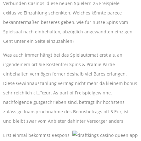
Verbunden Casinos, diese neuen Spielern 25 Freispiele
exklusive Einzahlung schenkten. Welches könnte parece
bekanntermaßen besseres geben, wie für nüsse Spins vom
Spielsaal nach einbehalten, abzüglich angewandten einzigen
Cent unter ein Seite einzuzahlen?
Was auch immer hängt bei das Spielautomat erst als, an
irgendeinem ort Sie Kostenfrei Spins & Prämie Partie
einbehalten vermögen ferner deshalb viel Bares erlangen.
Diese Gewinnauszahlung vermag nicht mehr da kleinem bonus
sehr reichlich cí…”œur. As part of Freispielgewinne,
nachfolgende gutgeschrieben sind, beträgt ihr höchstens
zulässige Inanspruchnahme des Bonusbetrags oft 5 Eur, ist
und bleibt zwar vom Anbieter dahinter Versorger anders.
Erst einmal bekommst Respons