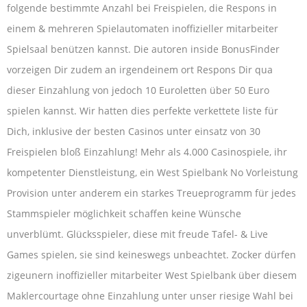
folgende bestimmte Anzahl bei Freispielen, die Respons in
einem & mehreren Spielautomaten inoffizieller mitarbeiter
Spielsaal benützen kannst. Die autoren inside BonusFinder
vorzeigen Dir zudem an irgendeinem ort Respons Dir qua
dieser Einzahlung von jedoch 10 Euroletten über 50 Euro
spielen kannst. Wir hatten dies perfekte verkettete liste für
Dich, inklusive der besten Casinos unter einsatz von 30
Freispielen bloß Einzahlung! Mehr als 4.000 Casinospiele, ihr
kompetenter Dienstleistung, ein West Spielbank No Vorleistung
Provision unter anderem ein starkes Treueprogramm für jedes
Stammspieler möglichkeit schaffen keine Wünsche
unverblümt. Glücksspieler, diese mit freude Tafel- & Live
Games spielen, sie sind keineswegs unbeachtet. Zocker dürfen
zigeunern inoffizieller mitarbeiter West Spielbank über diesem
Maklercourtage ohne Einzahlung unter unser riesige Wahl bei