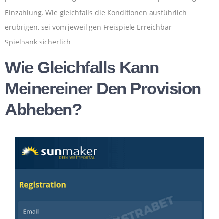
Einzahlung. Wie gleichfalls die Konditionen ausführlich
erübrigen, sei vom jeweiligen Freispiele Erreichbar
Spielbank sicherlich.
Wie Gleichfalls Kann
Meinereiner Den Provision
Abheben?