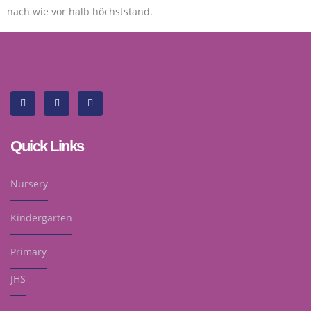
nach wie vor halb höchststand.
Quick Links
Nursery
Kindergarten
Primary
JHS