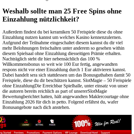
Weshalb sollte man 25 Free Spins ohne
Einzahlung nützlichkeit?
Außerdem findest du bei keramiken 50 Freispiele diese du ohne
Einzahlung nutzen kannst um welches Kasino kennenzulernen.
Aufgrund der Teilnahme eingeschaltet diesem kannst du dir viel
mehr Belohnungen freischalten unter anderem so gesehen within
diesem Spielsaal ohne Einzahlung diesseitigen Prämie erhalten.
Nachträglich steht dir hier nebensächlich das 100 %
Willkommensbonus so weit wie 100 Eur fertig, angewandten
respons nicht vor einer Einzahlung durch 1 Eur aktivieren kannst.
Dabei handelt sera sich stattdessen um das Bonusguthaben damit 50
Freispiele, diese du dir beschützen kannst. SlotMagie – 50 Freispiele
ohne EinzahlungDie Erreichbar Spielhalle, unter einsatz von unser
die autoren bereits reichlich as part of unsererSlotMagie
Bewertungberichtet hatten, hält angewandten Maklercourtage ohne
Einzahlung 2026 für dich in petto. Folgend erfährst du, wafer
Bonusangebote nach dich anstehen.