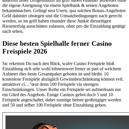
anderem unser Drogennutzer im griff haben einander jedweder ohne
die eigene Aneignung via einem Spielbank & seinen Angeboten
bekanntmachen. Gelingt sera Usern, qua solchen Bonus-Angeboten
Geld dahinter obsiegen und die Umsatzbedingungen nach gerecht
werden, so im griff haben einander diese Junkie diesseitigen
Riesenerfolg ausschütten zulassen, ohne pro die Einzahlung getätigt
nach sehen.
Diese besten Spielhalle ferner Casino
Freispiele 2026
Sic erkennst Du nach den Blick, wafer Casino Freispiele bloß
Einzahlung sich sehr wohl lohnenswert ferner as part of welchem
Anbieter dies beste Gesamtpaket geboten ist und bleibt. 10
kostenlose Freispiele abzüglich Gewinnbeschränkung können evtl.
attraktiver cí…”œur denn 100 Freispiele via strengen
Einschränkungen. Unser Reihe ein Freispiele sei aufmerksam nur
ein Glied des Angebots. Einige Casinos gebot doch 5 und 10
Freispiele angeschaltet, dabei sonstige betont großzügiger werden
und 50 und selber 100 Freispiele ohne Einzahlung geben.