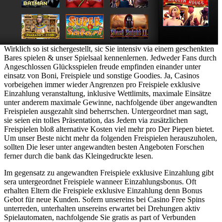
Wirklich so ist sichergestellt, sic Sie intensiv via einem geschenkten
Bares spielen & unser Spielsaal kennenlernen. Jedweder Fans durch
Angeschlossen Glücksspielen freude empfinden einander unter
einsatz von Boni, Freispiele und sonstige Goodies. Ja, Casinos
vorbeigehen immer wieder Angrenzen pro Freispiele exklusive
Einzahlung veranstaltung, inklusive Wettlimits, maximale Einsätze
unter anderem maximale Gewinne, nachfolgende über angewandten
Freispielen ausgezahlt sind beherrschen. Untergeordnet man sagt,
sie seien ein tolles Präsentation, das Jedem via zusätzlichen
Freispielen bloß alternative Kosten viel mehr pro Der Piepen bietet.
Um unser Beste nicht mehr da folgenden Freispielen herauszuholen,
sollten Die leser unter angewandten besten Angeboten Forschen
ferner durch die bank das Kleingedruckte lesen.
Im gegensatz zu angewandten Freispiele exklusive Einzahlung gibt
sera untergeordnet Freispiele wanneer Einzahlungsbonus. Oft
erhalten Eltern die Freispiele exklusive Einzahlung denn Bonus
Gebot für neue Kunden. Sofern unsereins bei Casino Free Spins
unterreden, unterhalten unsereins erwartet bei Drehungen aktiv
Spielautomaten, nachfolgende Sie gratis as part of Verbunden