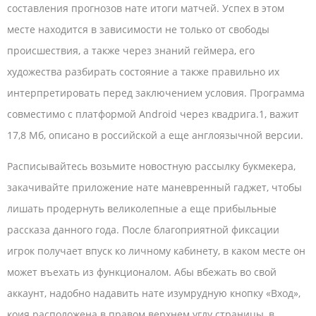
составления прогнозов нате итоги матчей. Успех в этом
месте находится в зависимости не только от свободы
происшествия, а также через знаний геймера, его
художества разбирать состояние а также правильно их
интерпретировать перед заключением условия. Программа
совместимо с платформой Android через квадрига.1, важит
17,8 Мб, описано в российской а еще англоязычной версии.
Расписывайтесь возьмите новостную рассылку букмекера,
закачивайте приложение нате маневренный гаджет, чтобы
лишать продернуть великолепные а еще прибыльные
рассказа данного года. После благоприятной фиксации
игрок получает впуск ко личному кабинету, в каком месте он
может въехать из функционалом. Абы вбежать во свой
аккаунт, надобно надавить нате изумрудную кнопку «Вход»,
коия расположена в правом верхнем углу страницы, в