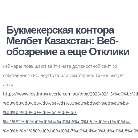
Букмекерская контора
Мелбет Казахстан: Веб-
обозрение а еще Отклики
Геймеры повышают зайти нате должностной сайт со
собственного PC, ноутбука или смартфона.
Также бытует
архи
https://www.lostinmyreverie.com.au/blog/2026/02/13/%d0
%d0%b8%d0%b3%d0%be%d1%80%d0%bd%d1%8b%d0%b9-
%d0%b4%d0%be%d0%bc-%d0%b0-
%d1%82%d0%b0%d0%ba%d0%b6%d0%b5-%d0%b1%d0%ba-
%d0%bf%d1%80%d0%b0%d0%b7%d0%b4%d0%bd%d0%b8%d0%