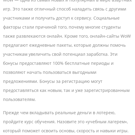
игр. Это также отличный способ наладить связь с другими
участниками и получить доступ к сервису. Социальные
факторы стали причиной того, почему многие студенты
также развлекаются онлайн. Кроме того, онлайн-сайты WoW
предлагают ежедневные пакеты, которые должны помочь
участникам увеличить свой потенциал заработка. Эти
бонусы предоставляют 100% бесплатные периоды и
позволяют начать пользоваться выгодными
предложениями. Бонусы за регистрацию могут
предоставляться как новым, так и уже зарегистрированным
пользователям.
Прежде чем вкладывать реальные деньги в лотерею,
пройдите курс обучения. Назовите это «учебным лагерем»,
который поможет освоить основы, скорость и навыки игры.