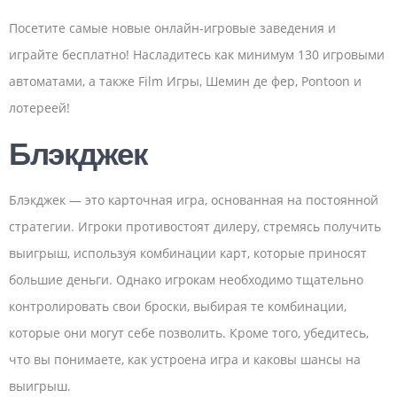
Посетите самые новые онлайн-игровые заведения и
играйте бесплатно! Насладитесь как минимум 130 игровыми
автоматами, а также Film Игры, Шемин де фер, Pontoon и
лотереей!
Блэкджек
Блэкджек — это карточная игра, основанная на постоянной
стратегии. Игроки противостоят дилеру, стремясь получить
выигрыш, используя комбинации карт, которые приносят
большие деньги. Однако игрокам необходимо тщательно
контролировать свои броски, выбирая те комбинации,
которые они могут себе позволить. Кроме того, убедитесь,
что вы понимаете, как устроена игра и каковы шансы на
выигрыш.