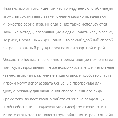
Независимо от того, ищет ли кто-то медленную, стабильную
игру с высокими выплатами, онлайн-казино предлагают
множество вариантов. Иногда в них также используются
научные методы, позволяющие людям начать игру в гольф,
не рискуя реальными деньгами. Это самый удобный способ
сыграть в важный раунд перед важной азартной игрой.
Абсолютно бесплатные казино, предлагающие покер в стиле
пай гоу, предоставляют те же возможности, что и легальные
казино, включая различные виды ставок и удобство старта.
Игроки могут использовать бонусные программы или
другую рекламу для улучшения своего внешнего вида.
Кроме того, во всех казино работают живые владельцы,
чтобы обеспечить надлежащую атмосферу в казино. Вы
можете стать частью нового круга общения, играя в онлайн-