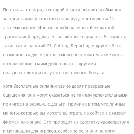
Понтон — это игра, в которой игроки пытаются обманом
заставить дилера схватиться за руку, противостоя 21-
летнему игроку. Многие онлайн-казино с бесплатной
трансляцией предлагают различные варианты блэкджека,
такие как испанский 21, Cal.king Reporting и другие. Есть
возможности для игроков в многопользовательские игры,
позволяющие взаимодействовать с другими
пользователями и получать креативные бонусы.
Хотя бесплатные онлайн-казино дарят прекрасные
ощущения, они могут оказаться не такими увлекательными
при игре на реальные деньги. Причина в том, что личные
монеты, которые вы можете выиграть на сайтах, не имеют
фирменного знака. Это приводит к недостатку удовольствия
и мотивации для игроков, особенно если они не могут