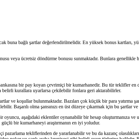
ancak buna bağlı şartlar değerlendirilmelidir. En yüksek bonus kartları, 
 bonusu veya ücretsiz döndürme bonusu sunmaktadır.
Bunlara genellikle b
nkasına bir pay koyan çevrimiçi bir kumarhanedir. Bu tür teklifler en doğ
elirli kurallara uyarlarsa çekilebilir fonlara geri aktarabilirler.
rtlar ve koşullar bulunmaktadır. Bazıları çok küçük bir para yatırma şar
ilebilir. Başarılı olma şansınızı en üst düzeye çıkarmak için bu şartlar
 bir oyuncu, aşağıdaki eklentiler oynanabilir bir hesap oluşturmanıza ve 
n güçlü bir kumarhaneyi araştırmanın en iyi yoludur.
i pazarlama tekliflerinden de yararlanabilir ve bu da kazanç olasılıkları
le video poker ve canlı araba krupiyesi gibi belirli oyun türlerine bağlıdır