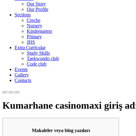
Our Story
Our Profile
Sections
Creche
Nursery
Kindergarten
Primary
JHS
Extra Curricular
Study Skills
Taekwondo club
Code club
Events
Gallery
Contacts
Kumarhane casinomaxi giriş ad
Makaleler veya blog yazıları