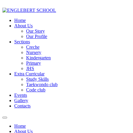
Home
About Us
Our Story
Our Profile
Sections
Creche
Nursery
Kindergarten
Primary
JHS
Extra Curricular
Study Skills
Taekwondo club
Code club
Events
Gallery
Contacts
Home
About Us