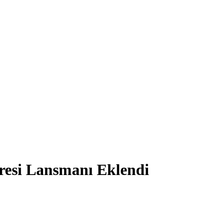
resi Lansmanı Eklendi