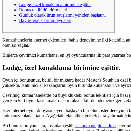
Lodge, özel konaklama birimine eşittir.
Bonus teklif döndürmeleri
Günlük olarak ürün satışlarını yeniden başlatın.
Bay referanslarının faydaları
Kumarhanelerin internet eklentileri, bahis deneyimine ilgi katabilir, 
oranları sağlar.
Binlerce çevrimiçi kumarhane, en iyi oyuncularına ilk para yatırma
Lodge, özel konaklama birimine eşittir.
Oyun içi bonusunuz, belirli bir miktara kadar Master's South'un özel ba
yüksektir. Katılımcılar kazançlarını oyun turunda kullanabilir ve ayrıca b
Çevrimiçi kumarhanelerde bu büyüklükteki bonus teklifleri için bazı şa
gereken kart oyun kısıtlamaları içerir; aksi takdirde ödemeniz geri çek
İster internet oyun dünyasına yeni başlayan biri olun, ister deneyimli
bulmanıza olanak tanır. Aşağıdaki eklentiler, gerçek para yatırmak içi
Bu bonusların yanı sıra, insanlar çeşitli
casinomaxi giriş adresi
çevrimiç
artırılmış para iadesi ve başlangıç ​​​​oda bonuslarıdır. Bunlar genellik