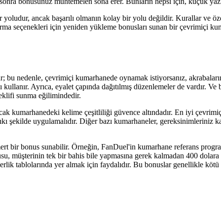
n sonra bonusunuz muhtemelen sona erer. Bunların hepsi için, küçük yazıla
ir yoludur, ancak başarılı olmanın kolay bir yolu değildir. Kurallar ve 
tırma seçenekleri için yeniden yükleme bonusları sunan bir çevrimiçi k
ğlar; bu nedenle, çevrimiçi kumarhanede oynamak istiyorsanız, akrabalar
 kullanır. Ayrıca, eyalet çapında dağıtılmış düzenlemeler de vardır. Ve b
lifi sunma eğilimindedir.
ak kumarhanedeki kelime çeşitliliği güvence altındadır. En iyi çevrimiçi
ıkı şekilde uygulamalıdır. Diğer bazı kumarhaneler, gereksinimleriniz ka
rt bir bonus sunabilir. Örneğin, FanDuel'in kumarhane referans progr
su, müşterinin tek bir bahis bile yapmasına gerek kalmadan 400 dolara
iderlik tablolarında yer almak için faydalıdır. Bu bonuslar genellikle kö