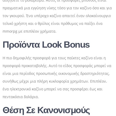
αυξήσετε το ρολάρισμα. Αυτές οι προσφορές μπόνους είναι
πραγματικά μια εγγύηση νίκης τόσο για τον καζίνο όσο και για
τον γκουρού. Ένα υπέροχο καζίνο απαιτεί έναν ολοκαίνουργιο
τελικό χρήστη και ο θρύλος είναι πρόθυμος να παίξει ένα
mmorpg με επιπλέον χρήματα.
Προϊόντα Look Bonus
Η πιο δημοφιλής προσφορά για τους παίκτες καζίνο είναι η
προσφορά προκαταβολής. Αυτό το είδος προσφοράς μπορεί να
είναι μια περίοδος προσωπικής οικονομικής δραστηριότητας,
συνήθως μέχρι μια πλήρη κυκλοφορία χρημάτων. Επιπλέον,
ένα ηλεκτρονικό καζίνο μπορεί να σας προσφέρει έως και
πεντακόσια δολάρια.
Θέση Σε Κανονισμούς