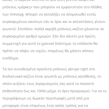
μπόνους «μάρκες» που μπορούν να εμφανιστούν στο πλήθος
των mmorpg. Μπορεί να καταλήξει να απομονωθεί εντός
συγκεκριμένων κανόνων εάν οι όροι και οι καταστάσεις γίνουν
γνωστοί. Επιπλέον, πολλά ακριβά μπόνους καζίνο χάνονται σε
συγκεκριμένο αριθμό ημερών. Εάν δεν κάνετε μια πρώτη
συμμετοχή για αυτό το χρονικό διάστημα, το υπόλοιπο θα
πρέπει να πάψει να ισχύει, επομένως θα χάσετε κάποιο
εισόδημα.
Τα πιο συνηθισμένα προϊόντα μπόνους abrupt-right στο
διαδικτυακό καζίνο είναι γνωστά ως μπόνους κατάθεσης, το
οποίο αυξάνει τους λογαριασμούς σας κατά το ποσοστό
(πιθανότατα έως και 100%) μέχρι το όριο προορισμού. Για να το
περιγράψουμε ως δωρεάν περιστροφές μετά από μια
μεταφορά, είναι επομένως ένας καλός τρόπος για να