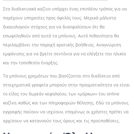
Στα διαδικτυακά καζίνο υπάρχει ένας επιπλέον τρόπος για να
παρέχουν υπηρεσίες προς όφελός τους. Μερικά μάλιστα
δικαιολογούν στόχους για να διασφαλίσουν ότι θα
επωφεληθούν από αυτά τα μπόνους. Αυτό πιθανότατα θα
περιλαμβάνει την παροχή κρατικής βοήθειας.
Αναγνώριση
εμφάνισης για να βρείτε σεντόνια για να ελέγξετε την ηλικία
και την τοποθεσία έναρξης.
Τα μπόνους χρημάτων που βασίζονται στο διαδίκτυο από
στοιχηματικά γραφεία μπορούν στην πραγματικότητα να είναι
το είδος του δωρεάν κεφαλαίου, των «μάρκων» του online
καζίνο, καθώς και των πληροφοριών θέλησης. Εδώ τα μπόνους
εγγραφής παύουν να ισχύουν, επομένως οι χρήστες πρέπει να
αρχίσουν να κατανοούν τους όρους και τις προϋποθέσεις.