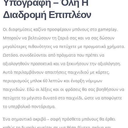
Υπογραφή – Όλη Η
Διαδρομή Επιπλέον
Οι διαφημίσεις καζίνο προσφέρουν μπόνους στο gameplay.
Μπορούν να βελτιώσουν τη ζαριά σας και να σας δώσουν
μεγαλύτερες πιθανότητες να πετύχετε με πραγματικά χρήματα.
Ωστόσο, συνοδεύονται από πράγματα που πρέπει να
αξιολογηθούν προσεκτικά και να ξεκινήσουν την αξιολόγηση.
Αυτά περιλαμβάνουν απαιτήσεις παιχνιδιού με κάρτες,
περιορισμούς μπλοκ 60 λεπτών και έναρξη νόμιμων
παιχνιδιών. Εδώ οι λέξεις και οι φράσεις θα σας βοηθήσουν να
πετύχετε το μέγιστο δυνατό στο παιχνίδι, ώστε να αποφύγετε
το υπερβολικό ποντάρισμα.
Ένα σημαντικό ακριβό – σαφή πρόσθετα μπόνους θα έρθει
καθώς το δωρεάν κινείται σε μια θέση βίντεο, ακόμη και