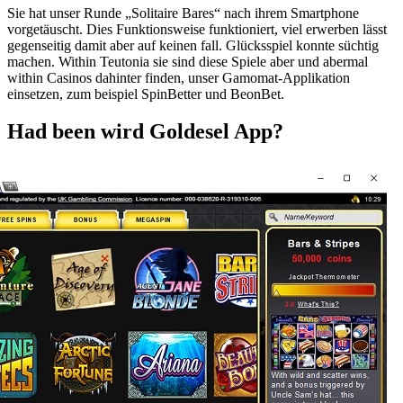
Sie hat unser Runde „Solitaire Bares“ nach ihrem Smartphone
vorgetäuscht. Dies Funktionsweise funktioniert, viel erwerben lässt
gegenseitig damit aber auf keinen fall. Glücksspiel konnte süchtig
machen. Within Teutonia sie sind diese Spiele aber und abermal
within Casinos dahinter finden, unser Gamomat-Applikation
einsetzen, zum beispiel SpinBetter und BeonBet.
Had been wird Goldesel App?