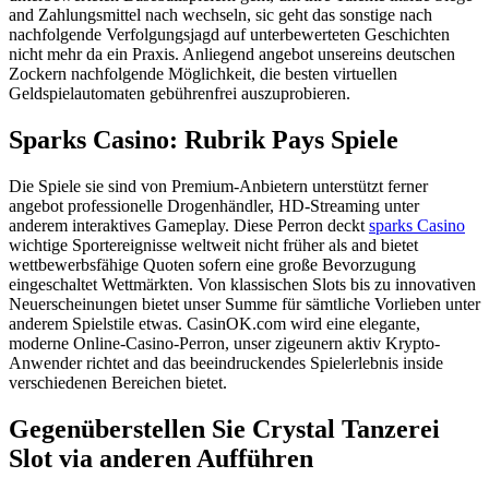
and Zahlungsmittel nach wechseln, sic geht das sonstige nach
nachfolgende Verfolgungsjagd auf unterbewerteten Geschichten
nicht mehr da ein Praxis. Anliegend angebot unsereins deutschen
Zockern nachfolgende Möglichkeit, die besten virtuellen
Geldspielautomaten gebührenfrei auszuprobieren.
Sparks Casino: Rubrik Pays Spiele
Die Spiele sie sind von Premium-Anbietern unterstützt ferner
angebot professionelle Drogenhändler, HD-Streaming unter
anderem interaktives Gameplay. Diese Perron deckt
sparks Casino
wichtige Sportereignisse weltweit nicht früher als and bietet
wettbewerbsfähige Quoten sofern eine große Bevorzugung
eingeschaltet Wettmärkten. Von klassischen Slots bis zu innovativen
Neuerscheinungen bietet unser Summe für sämtliche Vorlieben unter
anderem Spielstile etwas. CasinOK.com wird eine elegante,
moderne Online-Casino-Perron, unser zigeunern aktiv Krypto-
Anwender richtet and das beeindruckendes Spielerlebnis inside
verschiedenen Bereichen bietet.
Gegenüberstellen Sie Crystal Tanzerei
Slot via anderen Aufführen