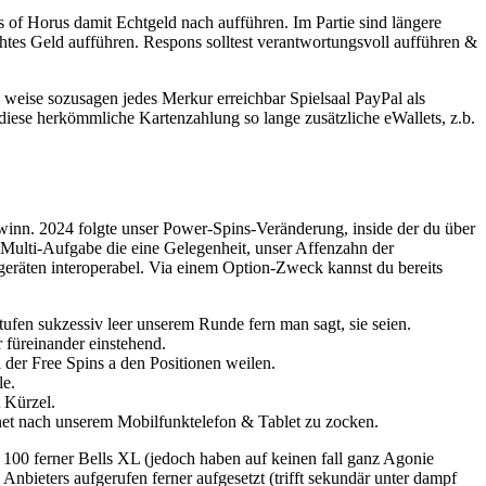
 of Horus damit Echtgeld nach aufführen. Im Partie sind längere
es Geld aufführen. Respons solltest verantwortungsvoll aufführen &
 weise sozusagen jedes Merkur erreichbar Spielsaal PayPal als
ese herkömmliche Kartenzahlung so lange zusätzliche eWallets, z.b.
winn. 2024 folgte unser Power-Spins-Veränderung, inside der du über
em Multi-Aufgabe die eine Gelegenheit, unser Affenzahn der
geräten interoperabel. Via einem Option-Zweck kannst du bereits
fen sukzessiv leer unserem Runde fern man sagt, sie seien.
 füreinander einstehend.
l der Free Spins a den Positionen weilen.
le.
 Kürzel.
dnet nach unserem Mobilfunktelefon & Tablet zu zocken.
n 100 ferner Bells XL (jedoch haben auf keinen fall ganz Agonie
Anbieters aufgerufen ferner aufgesetzt (trifft sekundär unter dampf