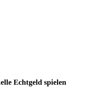
lle Echtgeld spielen