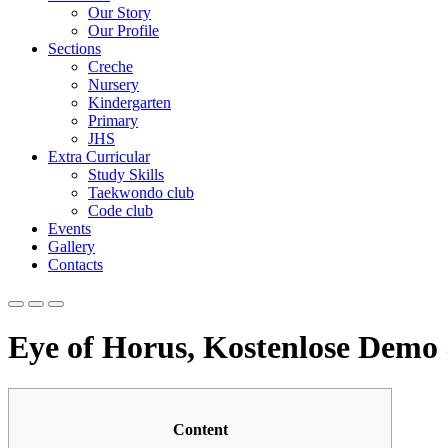
Our Story
Our Profile
Sections
Creche
Nursery
Kindergarten
Primary
JHS
Extra Curricular
Study Skills
Taekwondo club
Code club
Events
Gallery
Contacts
Eye of Horus, Kostenlose Demo 
Content