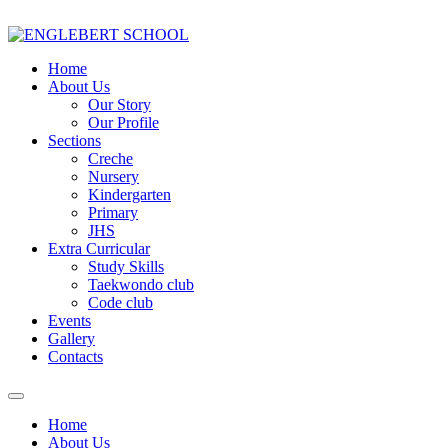
Home
About Us
Our Story
Our Profile
Sections
Creche
Nursery
Kindergarten
Primary
JHS
Extra Curricular
Study Skills
Taekwondo club
Code club
Events
Gallery
Contacts
Home
About Us