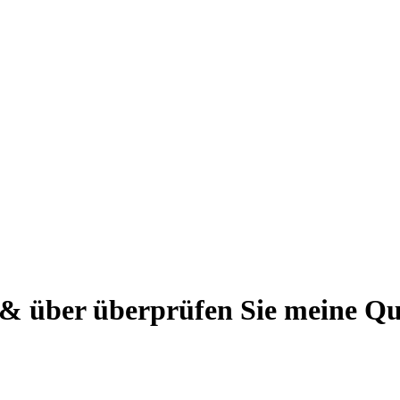
& über überprüfen Sie meine Que