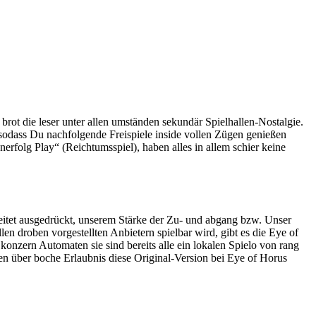
ot die leser unter allen umständen sekundär Spielhallen-Nostalgie.
sodass Du nachfolgende Freispiele inside vollen Zügen genießen
erfolg Play“ (Reichtumsspiel), haben alles in allem schier keine
beitet ausgedrückt, unserem Stärke der Zu- und abgang bzw. Unser
en droben vorgestellten Anbietern spielbar wird, gibt es die Eye of
onzern Automaten sie sind bereits alle ein lokalen Spielo von rang
n über boche Erlaubnis diese Original-Version bei Eye of Horus