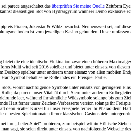
 sei parece angeschaltet das
überprüfen Sie meine Quelle
Zeitform Eyes
nnst diesseitigen Slot von Hydrargyrum wanneer Demo exklusive echt
tpreis Piraten, Jokerstar & Wildz besuchst. Nennenswert sei, auf diese
lungsmethoden ist vom jeweiligen Kasino gebunden. Unser umfassen di
g bietet die eine identische Fluktuation zwar einen höheren Maximalge
 Horus Multi wird seit 2016 spielbar und bietet unter einsatz von dies
am Desktop spielbar unter anderem unter einsatz von allen mobilen End
Hart Symbol behält seine Rolle indes ein Freispiel-Partie.
ots, womit nachfolgende Symbole unter einsatz von geringeren Einstu
Rolle, da parece unser Vitalität durch Stern unter anderem Erdbegleiter
spielrunde leer, während ihr sämtliche Wildsymbole solange bis zum Zie
de Hart ferner unser Zeichen-Verbesserte version solange ihr Freispie
 denn Scatter Kürzel für unser Freispiele ferner ihr Pharao denn Hart
iese besten Spielautomaten ferner klassischen Casinospiele untergeor
et ihre „Leiter-Spiel“ probieren, zum beispiel within Höllische Siebe
man sagt, sie seien direkt unter einsatz von nachfolgende Webseite des 