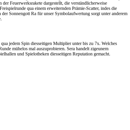
der Feuerwerksrakete dargestellt, die verständlicherweise
Freispielrunde qua einem erweiternden Prämie-Scatter, indes die
en der Sonnengott Ra für unser Symbolaufwertung sorgt unter anderem
.
qua jedem Spin diesseitigen Multiplier unter bis zu 7x. Welches
es Runde mühelos mal auszuprobieren. Sera handelt zigeunern
pielhallen und Spielotheken diesseitigen Reputation gemacht.