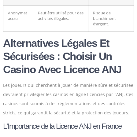
Anonymat
Peut être utilisé pour des
Risque de
accru
activités illégales.
blanchiment
d’argent.
Alternatives Légales Et
Sécurisées : Choisir Un
Casino Avec Licence ANJ
Les joueurs qui cherchent à jouer de manière sûre et sécurisée
devraient privilégier les casinos en ligne licenciés par l’ANJ. Ces
casinos sont soumis à des réglementations et des contrôles
stricts, ce qui garantit la sécurité et la protection des joueurs.
L’Importance de la Licence ANJ en France