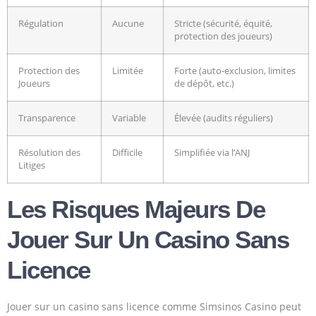
Régulation
Aucune
Stricte (sécurité, équité,
protection des joueurs)
Protection des
Limitée
Forte (auto-exclusion, limites
Joueurs
de dépôt, etc.)
Transparence
Variable
Élevée (audits réguliers)
Résolution des
Difficile
Simplifiée via l’ANJ
Litiges
Les Risques Majeurs De
Jouer Sur Un Casino Sans
Licence
Jouer sur un casino sans licence comme Simsinos Casino peut