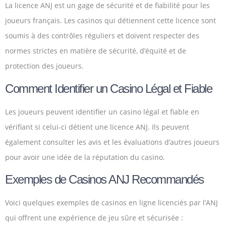
La licence ANJ est un gage de sécurité et de fiabilité pour les
joueurs français. Les casinos qui détiennent cette licence sont
soumis à des contrôles réguliers et doivent respecter des
normes strictes en matière de sécurité, d’équité et de
protection des joueurs.
Comment Identifier un Casino Légal et Fiable
Les joueurs peuvent identifier un casino légal et fiable en
vérifiant si celui-ci détient une licence ANJ. Ils peuvent
également consulter les avis et les évaluations d’autres joueurs
pour avoir une idée de la réputation du casino.
Exemples de Casinos ANJ Recommandés
Voici quelques exemples de casinos en ligne licenciés par l’ANJ
qui offrent une expérience de jeu sûre et sécurisée :