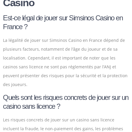
Casino
Est-ce légal de jouer sur Simsinos Casino en
France ?
La légalité de jouer sur Simsinos Casino en France dépend de
plusieurs facteurs, notamment de l’âge du joueur et de sa
localisation. Cependant, il est important de noter que les
casinos sans licence ne sont pas réglementés par l’ANJ et
peuvent présenter des risques pour la sécurité et la protection
des joueurs.
Quels sont les risques concrets de jouer sur un
casino sans licence ?
Les risques concrets de jouer sur un casino sans licence
incluent la fraude, le non-paiement des gains, les problèmes