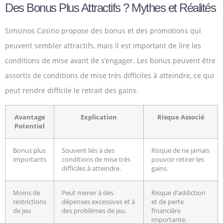
Des Bonus Plus Attractifs ? Mythes et Réalités
Simsinos Casino propose des bonus et des promotions qui
peuvent sembler attractifs, mais il est important de lire les
conditions de mise avant de s’engager. Les bonus peuvent être
assortis de conditions de mise très difficiles à atteindre, ce qui
peut rendre difficile le retrait des gains.
Avantage
Explication
Risque Associé
Potentiel
Bonus plus
Souvent liés à des
Risque de ne jamais
importants
conditions de mise très
pouvoir retirer les
difficiles à atteindre.
gains.
Moins de
Peut mener à des
Risque d’addiction
restrictions
dépenses excessives et à
et de perte
de jeu
des problèmes de jeu.
financière
importante.