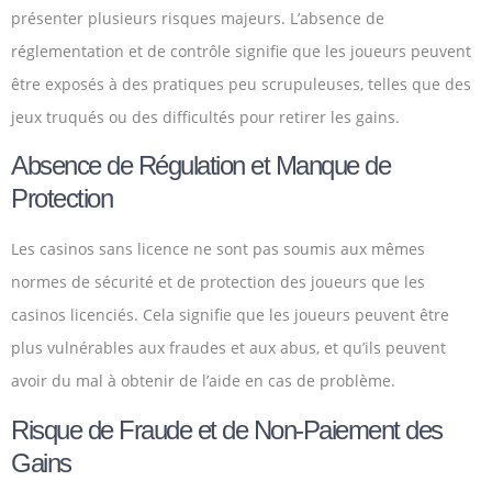
présenter plusieurs risques majeurs. L’absence de
réglementation et de contrôle signifie que les joueurs peuvent
être exposés à des pratiques peu scrupuleuses, telles que des
jeux truqués ou des difficultés pour retirer les gains.
Absence de Régulation et Manque de
Protection
Les casinos sans licence ne sont pas soumis aux mêmes
normes de sécurité et de protection des joueurs que les
casinos licenciés. Cela signifie que les joueurs peuvent être
plus vulnérables aux fraudes et aux abus, et qu’ils peuvent
avoir du mal à obtenir de l’aide en cas de problème.
Risque de Fraude et de Non-Paiement des
Gains