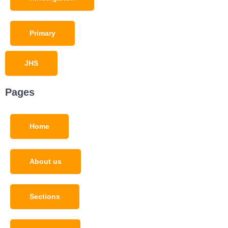
Primary
JHS
Pages
Home
About us
Sections