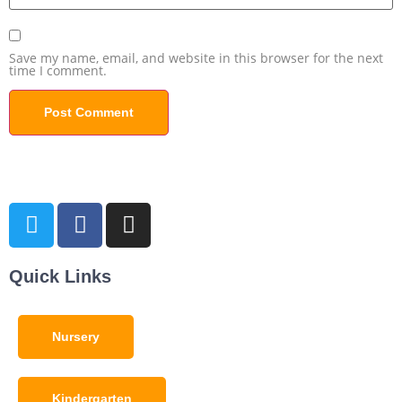
Save my name, email, and website in this browser for the next
time I comment.
Quick Links
Nursery
Kindergarten