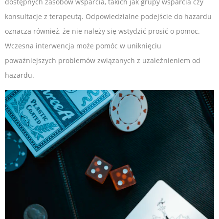
dostępnych zasobów wsparcia, takich jak grupy wsparcia czy
konsultacje z terapeutą. Odpowiedzialne podejście do hazardu
oznacza również, że nie należy się wstydzić prosić o pomoc.
Wczesna interwencja może pomóc w uniknięciu
poważniejszych problemów związanych z uzależnieniem od
hazardu.