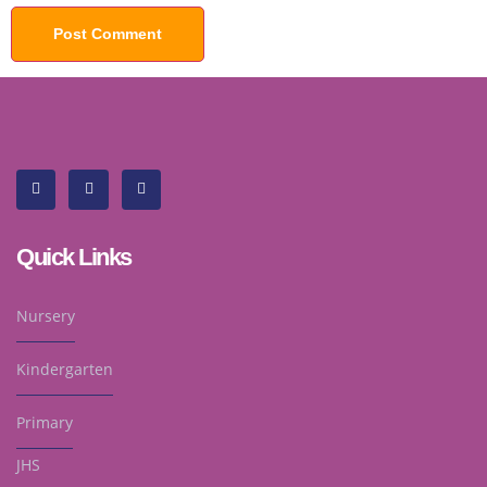
Quick Links
Nursery
Kindergarten
Primary
JHS