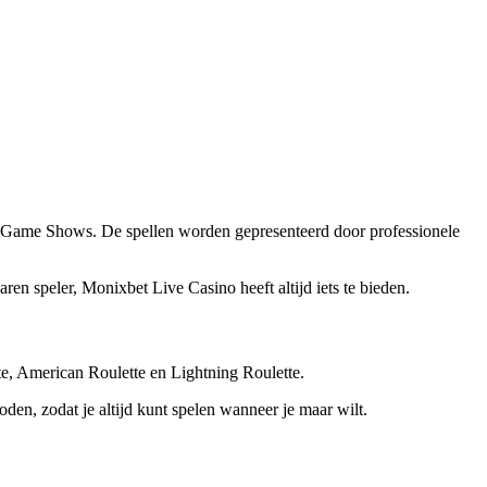
en Game Shows. De spellen worden gepresenteerd door professionele
varen speler, Monixbet Live Casino heeft altijd iets te bieden.
te, American Roulette en Lightning Roulette.
den, zodat je altijd kunt spelen wanneer je maar wilt.