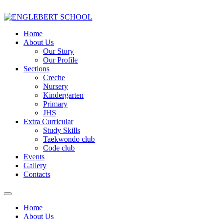
Home
About Us
Our Story
Our Profile
Sections
Creche
Nursery
Kindergarten
Primary
JHS
Extra Curricular
Study Skills
Taekwondo club
Code club
Events
Gallery
Contacts
Home
About Us