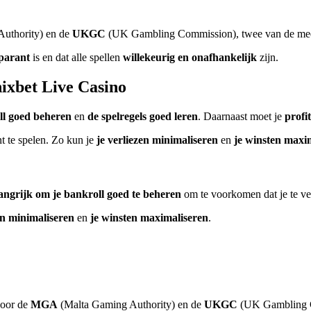
uthority) en de
UKGC
(UK Gambling Commission), twee van de meest 
sparant
is en dat alle spellen
willekeurig en onafhankelijk
zijn.
nixbet Live Casino
ll goed beheren
en
de spelregels goed leren
. Daarnaast moet je
profi
t te spelen. Zo kun je
je verliezen minimaliseren
en
je winsten maxi
angrijk om je bankroll goed te beheren
om te voorkomen dat je te vee
en minimaliseren
en
je winsten maximaliseren
.
door de
MGA
(Malta Gaming Authority) en de
UKGC
(UK Gambling 