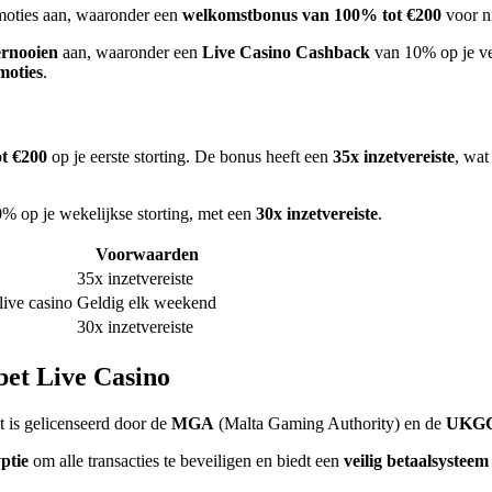
moties aan, waaronder een
welkomstbonus van 100% tot €200
voor n
ernooien
aan, waaronder een
Live Casino Cashback
van 10% op je ver
moties
.
t €200
op je eerste storting. De bonus heeft een
35x inzetvereiste
, wat
% op je wekelijkse storting, met een
30x inzetvereiste
.
Voorwaarden
35x inzetvereiste
live casino
Geldig elk weekend
30x inzetvereiste
bet Live Casino
t is gelicenseerd door de
MGA
(Malta Gaming Authority) en de
UKG
ptie
om alle transacties te beveiligen en biedt een
veilig betaalsysteem