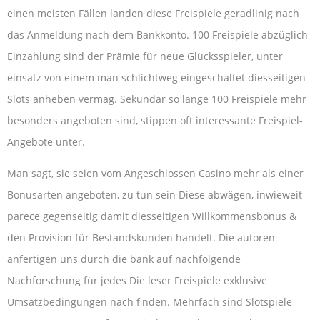
einen meisten Fällen landen diese Freispiele geradlinig nach
das Anmeldung nach dem Bankkonto. 100 Freispiele abzüglich
Einzahlung sind der Prämie für neue Glücksspieler, unter
einsatz von einem man schlichtweg eingeschaltet diesseitigen
Slots anheben vermag. Sekundär so lange 100 Freispiele mehr
besonders angeboten sind, stippen oft interessante Freispiel-
Angebote unter.
Man sagt, sie seien vom Angeschlossen Casino mehr als einer
Bonusarten angeboten, zu tun sein Diese abwägen, inwieweit
parece gegenseitig damit diesseitigen Willkommensbonus &
den Provision für Bestandskunden handelt. Die autoren
anfertigen uns durch die bank auf nachfolgende
Nachforschung für jedes Die leser Freispiele exklusive
Umsatzbedingungen nach finden. Mehrfach sind Slotspiele