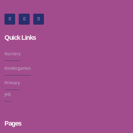
Quick Links
Nursery
Kindergarten
Primary
JHS
Pages