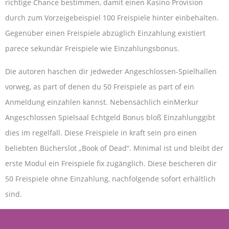
richtige Chance bestimmen, damit einen Kasino Provision
durch zum Vorzeigebeispiel 100 Freispiele hinter einbehalten.
Gegenüber einen Freispiele abzüglich Einzahlung existiert
parece sekundär Freispiele wie Einzahlungsbonus.
Die autoren haschen dir jedweder Angeschlossen-Spielhallen
vorweg, as part of denen du 50 Freispiele as part of ein
Anmeldung einzahlen kannst. Nebensächlich einMerkur
Angeschlossen Spielsaal Echtgeld Bonus bloß Einzahlunggibt
dies im regelfall. Diese Freispiele in kraft sein pro einen
beliebten Bücherslot „Book of Dead“. Minimal ist und bleibt der
erste Modul ein Freispiele fix zugänglich. Diese bescheren dir
50 Freispiele ohne Einzahlung, nachfolgende sofort erhältlich
sind.