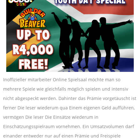
Inoffizieller mitarbeiter Online Spielsaal möchte man so
mehrere Spiele wie gleichfalls möglich spielen und intensiv
nicht abgespeckt werden. Dahinter das Prämie vorgetäuscht ist
ferner Die leser wiederum qua Einem eigenen Geld aufführen,
vermögen Die leser Die Einsätze wiederum in
Einschätzungsspielraum vornehmen. Ein Umsatzvolumen darf
einander entweder nur auf einen Prämie und Freispiele