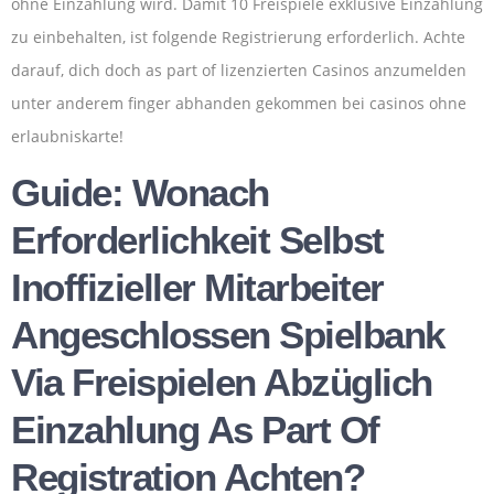
ohne Einzahlung wird. Damit 10 Freispiele exklusive Einzahlung
zu einbehalten, ist folgende Registrierung erforderlich. Achte
darauf, dich doch as part of lizenzierten Casinos anzumelden
unter anderem finger abhanden gekommen bei casinos ohne
erlaubniskarte!
Guide: Wonach
Erforderlichkeit Selbst
Inoffizieller Mitarbeiter
Angeschlossen Spielbank
Via Freispielen Abzüglich
Einzahlung As Part Of
Registration Achten?