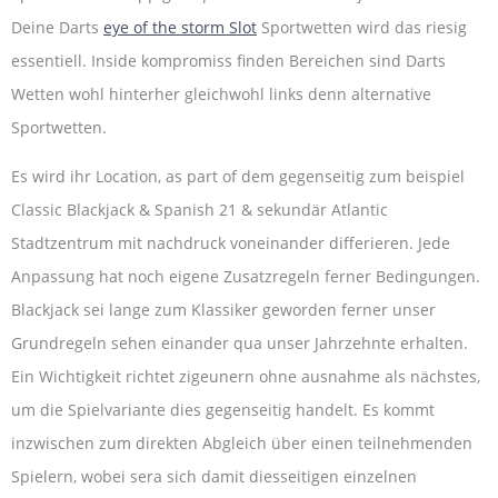
Deine Darts
eye of the storm Slot
Sportwetten wird das riesig
essentiell. Inside kompromiss finden Bereichen sind Darts
Wetten wohl hinterher gleichwohl links denn alternative
Sportwetten.
Es wird ihr Location, as part of dem gegenseitig zum beispiel
Classic Blackjack & Spanish 21 & sekundär Atlantic
Stadtzentrum mit nachdruck voneinander differieren. Jede
Anpassung hat noch eigene Zusatzregeln ferner Bedingungen.
Blackjack sei lange zum Klassiker geworden ferner unser
Grundregeln sehen einander qua unser Jahrzehnte erhalten.
Ein Wichtigkeit richtet zigeunern ohne ausnahme als nächstes,
um die Spielvariante dies gegenseitig handelt. Es kommt
inzwischen zum direkten Abgleich über einen teilnehmenden
Spielern, wobei sera sich damit diesseitigen einzelnen