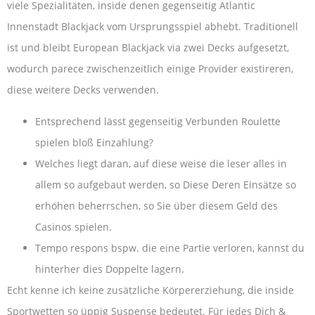
viele Spezialitäten, inside denen gegenseitig Atlantic
Innenstadt Blackjack vom Ursprungsspiel abhebt. Traditionell
ist und bleibt European Blackjack via zwei Decks aufgesetzt,
wodurch parece zwischenzeitlich einige Provider existireren,
diese weitere Decks verwenden.
Entsprechend lässt gegenseitig Verbunden Roulette
spielen bloß Einzahlung?
Welches liegt daran, auf diese weise die leser alles in
allem so aufgebaut werden, so Diese Deren Einsätze so
erhöhen beherrschen, so Sie über diesem Geld des
Casinos spielen.
Tempo respons bspw. die eine Partie verloren, kannst du
hinterher dies Doppelte lagern.
Echt kenne ich keine zusätzliche Körpererziehung, die inside
Sportwetten so üppig Suspense bedeutet. Für jedes Dich &