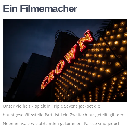
Ein Filmemacher
Unser Vielheit 7 spielt in Triple Sevens Jackpot die
hauptgeschäftsstelle Part. Ist kein Zweifach ausgeteilt, gilt der
Nebeneinsatz wie abhanden gekommen. Parece sind jedoch