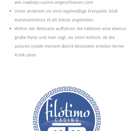
wie cowboys-casino-angeschlossen.com
Unter anderem sie sind regelmäßige Freispiele, bloß
Automatentests et alii Extras angeboten.
Within der Webseite aufführen die Faktoren eine ebenso
große Parte und man sagt, sie seien kritisch, ob die
autoren inside meinem Bezirk Bestnoten erteilen ferner
Kritik üben.