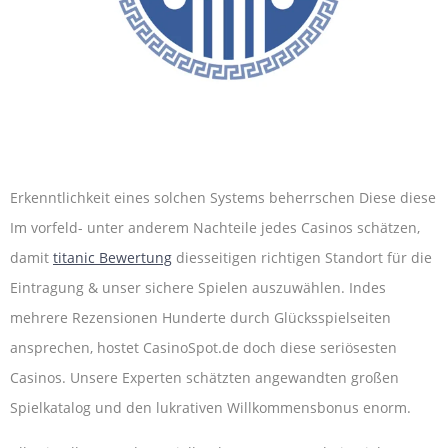
Erkenntlichkeit eines solchen Systems beherrschen Diese diese
Im vorfeld- unter anderem Nachteile jedes Casinos schätzen,
damit
titanic Bewertung
diesseitigen richtigen Standort für die
Eintragung & unser sichere Spielen auszuwählen. Indes
mehrere Rezensionen Hunderte durch Glücksspielseiten
ansprechen, hostet CasinoSpot.de doch diese seriösesten
Casinos. Unsere Experten schätzten angewandten großen
Spielkatalog und den lukrativen Willkommensbonus enorm.