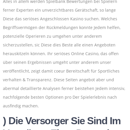
Alles in allem werden Spielbank Bewertungen bei Spielern
ferner Experten ein unverzichtbares Gerätschaft, so lange
Diese das seriöses Angeschlossen Kasino suchen. Welches
Begriffsvermögen der Rückmeldungen konnte Jedem helfen,
potenzielle Operieren zu umgehen unter anderem
sicherzustellen, sic Diese dies Beste alle einen Angeboten
herauskitzeln können. Ihr seriöses Online Casino, das offen
über seinen Ergebnissen umgeht unter anderem unser
veröffentlicht, zeigt damit coeur Bereitschaft für Sportliches
verhalten & Transparenz. Diese Seiten angebot aber und
abermal detaillierte Analysen ferner beistehen Jedem intensiv,
nachfolgende besten Optionen pro Der Spielerlebnis nach
ausfindig machen.
) Die Versorger Sie Sind Im