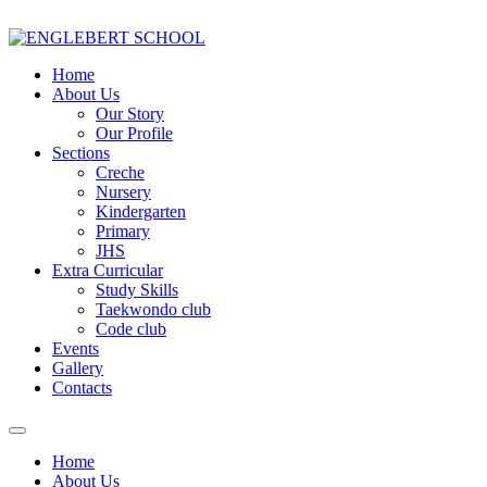
Home
About Us
Our Story
Our Profile
Sections
Creche
Nursery
Kindergarten
Primary
JHS
Extra Curricular
Study Skills
Taekwondo club
Code club
Events
Gallery
Contacts
Home
About Us