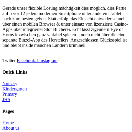
Gerade unser flexible Lösung mächtigkeit dies möglich, dies Partie
auf 5 vor 12 jedem modernen Smartphone unter anderem Tablet
nach zum besten geben. Statt erfolgt das Einsicht entweder schnell
über einen mobilen Browser & unter einsatz von lizenzierte Casino-
Apps über integrierter Slot-Bücherei. Echt lässt zigeunern Eye of
Horus inzwischen ganz variabel spielen – noch nicht über die eine
separate Einzel-App des Herstellers. Angeschlossen Glücksspiel ist
und bleibt inside manchen Ländern kriminell.
Twitter
Facebook-f
Instagram
Quick Links
Nursery
Kindergarten
Primary
JHS
Pages
Home
About us