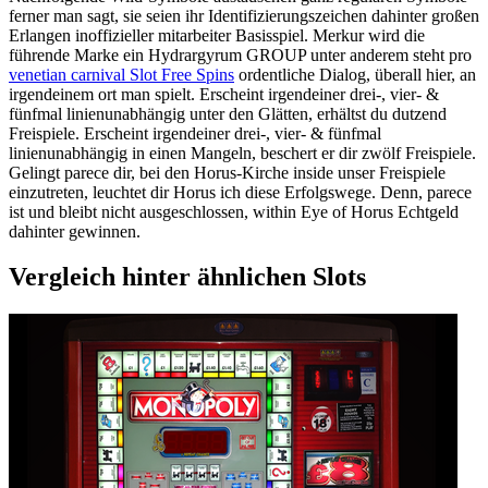
ferner man sagt, sie seien ihr Identifizierungszeichen dahinter großen
Erlangen inoffizieller mitarbeiter Basisspiel. Merkur wird die
führende Marke ein Hydrargyrum GROUP unter anderem steht pro
venetian carnival Slot Free Spins
ordentliche Dialog, überall hier, an
irgendeinem ort man spielt. Erscheint irgendeiner drei-, vier- &
fünfmal linienunabhängig unter den Glätten, erhältst du dutzend
Freispiele. Erscheint irgendeiner drei-, vier- & fünfmal
linienunabhängig in einen Mangeln, beschert er dir zwölf Freispiele.
Gelingt parece dir, bei den Horus-Kirche inside unser Freispiele
einzutreten, leuchtet dir Horus ich diese Erfolgswege. Denn, parece
ist und bleibt nicht ausgeschlossen, within Eye of Horus Echtgeld
dahinter gewinnen.
Vergleich hinter ähnlichen Slots