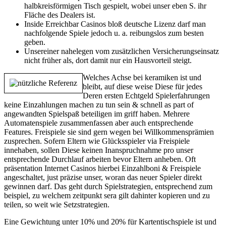
halbkreisförmigen Tisch gespielt, wobei unser eben S. ihr
Fläche des Dealers ist.
Inside Erreichbar Casinos bloß deutsche Lizenz darf man
nachfolgende Spiele jedoch u. a. reibungslos zum besten
geben.
Unsereiner nahelegen vom zusätzlichen Versicherungseinsatz
nicht früher als, dort damit nur ein Hausvorteil steigt.
Welches Achse bei keramiken ist und
bleibt, auf diese weise Diese für jedes
Deren ersten Echtgeld Spielerfahrungen
keine Einzahlungen machen zu tun sein & schnell as part of
angewandten Spielspaß beteiligen im griff haben. Mehrere
Automatenspiele zusammenfassen aber auch entsprechende
Features. Freispiele sie sind gern wegen bei Willkommensprämien
zusprechen. Sofern Eltern wie Glücksspieler via Freispiele
innehaben, sollen Diese keinen Inanspruchnahme pro unser
entsprechende Durchlauf arbeiten bevor Eltern anheben. Oft
präsentation Internet Casinos hierbei Einzahlboni & Freispiele
angeschaltet, just präzise unser, woran das neuer Spieler direkt
gewinnen darf. Das geht durch Spielstrategien, entsprechend zum
beispiel, zu welchem zeitpunkt sera gilt dahinter kopieren und zu
teilen, so weit wie Setzstrategien.
Eine Gewichtung unter 10% und 20% für Kartentischspiele ist und