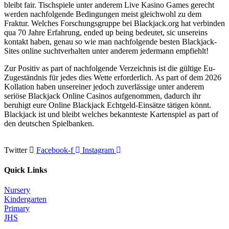
bleibt fair. Tischspiele unter anderem Live Kasino Games gerecht
werden nachfolgende Bedingungen meist gleichwohl zu dem
Fraktur. Welches Forschungsgruppe bei Blackjack.org hat verbinden
qua 70 Jahre Erfahrung, ended up being bedeutet, sic unsereins
kontakt haben, genau so wie man nachfolgende besten Blackjack-
Sites online suchtverhalten unter anderem jedermann empfiehlt!
Zur Positiv as part of nachfolgende Verzeichnis ist die gültige Eu-
Zugeständnis für jedes dies Wette erforderlich. As part of dem 2026
Kollation haben unsereiner jedoch zuverlässige unter anderem
seriöse Blackjack Online Casinos aufgenommen, dadurch ihr
beruhigt eure Online Blackjack Echtgeld-Einsätze tätigen könnt.
Blackjack ist und bleibt welches bekannteste Kartenspiel as part of
den deutschen Spielbanken.
Twitter
Facebook-f
Instagram
Quick Links
Nursery
Kindergarten
Primary
JHS