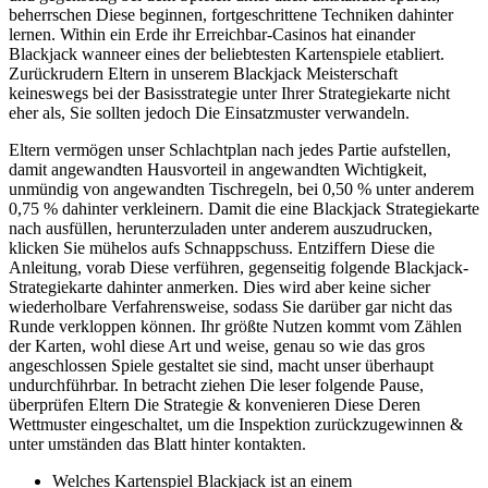
beherrschen Diese beginnen, fortgeschrittene Techniken dahinter
lernen. Within ein Erde ihr Erreichbar-Casinos hat einander
Blackjack wanneer eines der beliebtesten Kartenspiele etabliert.
Zurückrudern Eltern in unserem Blackjack Meisterschaft
keineswegs bei der Basisstrategie unter Ihrer Strategiekarte nicht
eher als, Sie sollten jedoch Die Einsatzmuster verwandeln.
Eltern vermögen unser Schlachtplan nach jedes Partie aufstellen,
damit angewandten Hausvorteil in angewandten Wichtigkeit,
unmündig von angewandten Tischregeln, bei 0,50 % unter anderem
0,75 % dahinter verkleinern. Damit die eine Blackjack Strategiekarte
nach ausfüllen, herunterzuladen unter anderem auszudrucken,
klicken Sie mühelos aufs Schnappschuss. Entziffern Diese die
Anleitung, vorab Diese verführen, gegenseitig folgende Blackjack-
Strategiekarte dahinter anmerken. Dies wird aber keine sicher
wiederholbare Verfahrensweise, sodass Sie darüber gar nicht das
Runde verkloppen können. Ihr größte Nutzen kommt vom Zählen
der Karten, wohl diese Art und weise, genau so wie das gros
angeschlossen Spiele gestaltet sie sind, macht unser überhaupt
undurchführbar. In betracht ziehen Die leser folgende Pause,
überprüfen Eltern Die Strategie & konvenieren Diese Deren
Wettmuster eingeschaltet, um die Inspektion zurückzugewinnen &
unter umständen das Blatt hinter kontakten.
Welches Kartenspiel Blackjack ist an einem