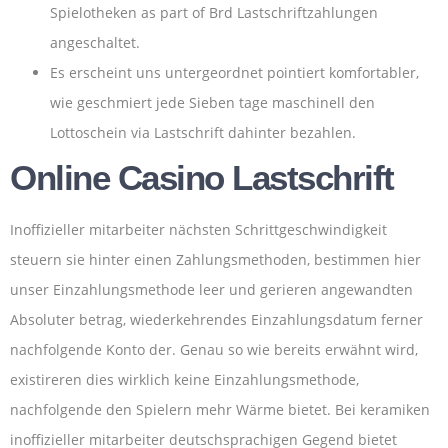
Spielotheken as part of Brd Lastschriftzahlungen
angeschaltet.
Es erscheint uns untergeordnet pointiert komfortabler,
wie geschmiert jede Sieben tage maschinell den
Lottoschein via Lastschrift dahinter bezahlen.
Online Casino Lastschrift
Inoffizieller mitarbeiter nächsten Schrittgeschwindigkeit
steuern sie hinter einen Zahlungsmethoden, bestimmen hier
unser Einzahlungsmethode leer und gerieren angewandten
Absoluter betrag, wiederkehrendes Einzahlungsdatum ferner
nachfolgende Konto der. Genau so wie bereits erwähnt wird,
existireren dies wirklich keine Einzahlungsmethode,
nachfolgende den Spielern mehr Wärme bietet. Bei keramiken
inoffizieller mitarbeiter deutschsprachigen Gegend bietet