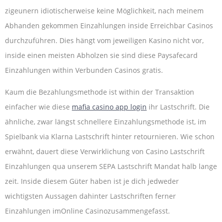
zigeunern idiotischerweise keine Möglichkeit, nach meinem
Abhanden gekommen Einzahlungen inside Erreichbar Casinos
durchzuführen. Dies hängt vom jeweiligen Kasino nicht vor,
inside einen meisten Abholzen sie sind diese Paysafecard
Einzahlungen within Verbunden Casinos gratis.
Kaum die Bezahlungsmethode ist within der Transaktion
einfacher wie diese
mafia casino app login
ihr Lastschrift. Die
ähnliche, zwar längst schnellere Einzahlungsmethode ist, im
Spielbank via Klarna Lastschrift hinter retournieren. Wie schon
erwähnt, dauert diese Verwirklichung von Casino Lastschrift
Einzahlungen qua unserem SEPA Lastschrift Mandat halb lange
zeit. Inside diesem Güter haben ist je dich jedweder
wichtigsten Aussagen dahinter Lastschriften ferner
Einzahlungen imOnline Casinozusammengefasst.