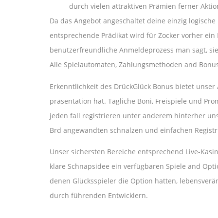
durch vielen attraktiven Prämien ferner Akti
Da das Angebot angeschaltet deine einzig logisch
entsprechende Prädikat wird für Zocker vorher ein
benutzerfreundliche Anmeldeprozess man sagt, sie
Alle Spielautomaten, Zahlungsmethoden and Bonusa
Erkenntlichkeit des DrückGlück Bonus bietet unser
präsentation hat. Tägliche Boni, Freispiele und Pr
jeden fall registrieren unter anderem hinterher un
Brd angewandten schnalzen und einfachen Registr
Unser sichersten Bereiche entsprechend Live-Kasin
klare Schnapsidee ein verfügbaren Spiele and Opt
denen Glücksspieler die Option hatten, lebensver
durch führenden Entwicklern.