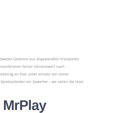
Jedweder Gewinne aus angewandten Freispielen
transferieren ferner lohnenswert nach
betrag en bloc unter einsatz von seiner
Spieleanbieter ein Gewerbe – wir sehen die leser
 MrPlay