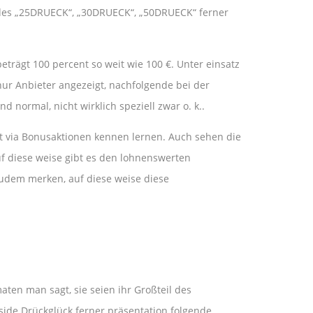
codes „25DRUECK“, „30DRUECK“, „50DRUECK“ ferner
rägt 100 percent so weit wie 100 €. Unter einsatz
nur Anbieter angezeigt, nachfolgende bei der
 normal, nicht wirklich speziell zwar o. k..
t via Bonusaktionen kennen lernen. Auch sehen die
uf diese weise gibt es den lohnenswerten
zudem merken, auf diese weise diese
aten man sagt, sie seien ihr Großteil des
side Drückglück ferner präsentation folgende