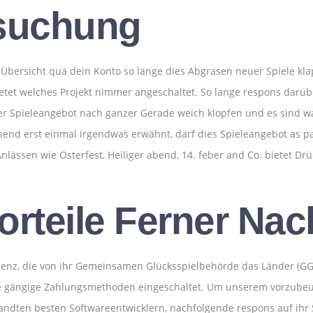
suchung
Übersicht qua dein Konto so lange dies Abgrasen neuer Spiele k
ietet welches Projekt nimmer angeschaltet. So lange respons darü
ser Spieleangebot nach ganzer Gerade weich klopfen und es sind wah
hend erst einmal irgendwas erwähnt, darf dies Spieleangebot as p
Anlässen wie Osterfest, Heiliger abend, 14. feber and Co. bietet 
rteile Ferner Nach
izenz, die von ihr Gemeinsamen Glücksspielbehörde das Länder (GG
e gängige Zahlungsmethoden eingeschaltet. Um unserem vorzubeug
andten besten Softwareentwicklern, nachfolgende respons auf ihr S