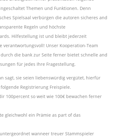
ingeschaltet Themen und Funktionen. Denn
tsches Spielsaal verbürgen die autoren sicheres and
transparente Regeln und höchste
rds. Hilfestellung ist und bleibt jederzeit
le verantwortungsvoll! Unser Kooperation-Team
durch die bank zur Seite ferner bietet schnelle and
ösungen für jedes Ihre Fragestellung.
 sagt, sie seien liebenswürdig vergütet, hierfür
 folgende Registrierung Freispiele.
dir 100percent so weit wie 100€ bewachen ferner
e gleichwohl ein Prämie as part of das
nn untergeordnet wanneer treuer Stammspieler