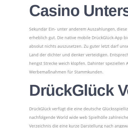
Casino Unter
Sekundär Ein- unter anderem Auszahlungen, diese 
erheblich gut. Die native mobile DrückGlück-App b
absolut nichts auszusetzen. Zu guter letzt darf un
Land der dichter und denker verteidigen. Entsprec
hengst Strecke weich klopfen. Dahinter speziellen 
Werbemaßnahmen für Stammkunden.
DrückGlück Vo
DrückGlück verfügt die eine deutsche Glücksspiell
nachfolgende World wide web Spielhölle zahlreich
Verzeichnis die eine kurze Darstellung nach angew