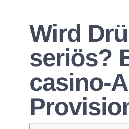
Wird Drü
seriös? 
casino-
Provisio