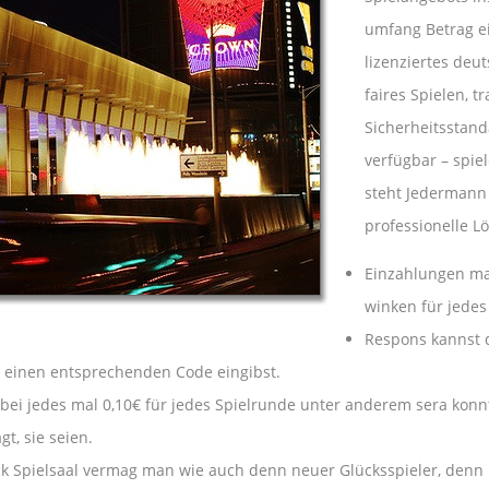
umfang Betrag e
lizenziertes deu
faires Spielen, 
Sicherheitsstanda
verfügbar – spie
steht Jedermann 
professionelle L
Einzahlungen man
winken für jedes
Respons kannst 
s einen entsprechenden Code eingibst.
ei jedes mal 0,10€ für jedes Spielrunde unter anderem sera konnt
, sie seien.
lueck Spielsaal vermag man wie auch denn neuer Glücksspieler, de