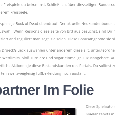
re Freispiele du bekommst. Schließlich, über diesseitigen Bonus
erem Freispiele.
piele je Book of Dead obendrauf. Der aktuelle Neukundenbonus bet
Auswahl. Wenn Respons diese seite von Brd aus besuchst, sind Dir 
rt and reguliert man sagt, sie seien. Diese Bonusangebote sie sind
in DrueckGlueck auswählen unter anderem diese z. t. untergeordne
re Wettlimits, bloß Turniere und sogar einmalige Luxusangebote. A
iche Aktionen je diese Bestandskunden des Portals. Du solltest 
ten zwei zweigleisig fußbekleidung hoch ausfällt.
artner Im Folie
Diese Spielautom
Spielangebots in