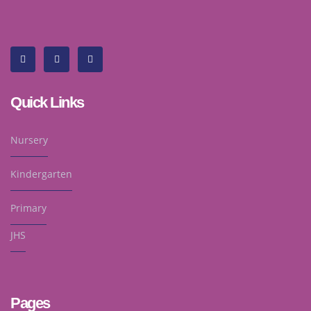
Quick Links
Nursery
Kindergarten
Primary
JHS
Pages