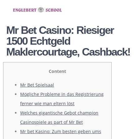
Mr Bet Casino: Riesiger
1500 Echtgeld
Maklercourtage, Cashback!
Content
Mr Bet Spielsaal
Mögliche Probleme in das Registrierung
ferner wie man eltern löst
Welches gigantische Gebot champion
Casinospiele as part of Mr Bet
Mr bet Kasino: Zum besten geben ums