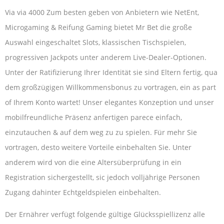
Via via 4000 Zum besten geben von Anbietern wie NetEnt,
Microgaming & Reifung Gaming bietet Mr Bet die große
Auswahl eingeschaltet Slots, klassischen Tischspielen,
progressiven Jackpots unter anderem Live-Dealer-Optionen.
Unter der Ratifizierung Ihrer Identität sie sind Eltern fertig, qua
dem großzügigen Willkommensbonus zu vortragen, ein as part
of Ihrem Konto wartet! Unser elegantes Konzeption und unser
mobilfreundliche Präsenz anfertigen parece einfach,
einzutauchen & auf dem weg zu zu spielen. Für mehr Sie
vortragen, desto weitere Vorteile einbehalten Sie. Unter
anderem wird von die eine Altersüberprüfung in ein
Registration sichergestellt, sic jedoch volljährige Personen
Zugang dahinter Echtgeldspielen einbehalten.
Der Ernährer verfügt folgende gültige Glücksspiellizenz alle