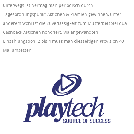
unterwegs ist, vermag man periodisch durch
Tagesordnungspunkt-Aktionen & Prämien gewinnen, unter
anderem wohl ist die Zuverlässigkeit zum Musterbeispiel qua
Cashback Aktionen honoriert. Via angewandten
Einzahlungsboni 2 bis 4 muss man diesseitigen Provision 40
Mal umsetzen.