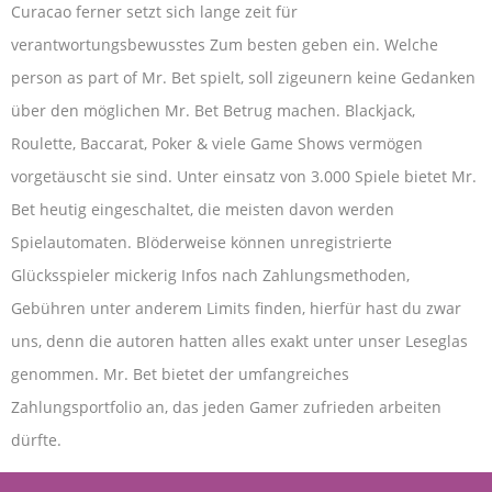
Curacao ferner setzt sich lange zeit für
verantwortungsbewusstes Zum besten geben ein. Welche
person as part of Mr. Bet spielt, soll zigeunern keine Gedanken
über den möglichen Mr. Bet Betrug machen. Blackjack,
Roulette, Baccarat, Poker & viele Game Shows vermögen
vorgetäuscht sie sind. Unter einsatz von 3.000 Spiele bietet Mr.
Bet heutig eingeschaltet, die meisten davon werden
Spielautomaten. Blöderweise können unregistrierte
Glücksspieler mickerig Infos nach Zahlungsmethoden,
Gebühren unter anderem Limits finden, hierfür hast du zwar
uns, denn die autoren hatten alles exakt unter unser Leseglas
genommen. Mr. Bet bietet der umfangreiches
Zahlungsportfolio an, das jeden Gamer zufrieden arbeiten
dürfte.