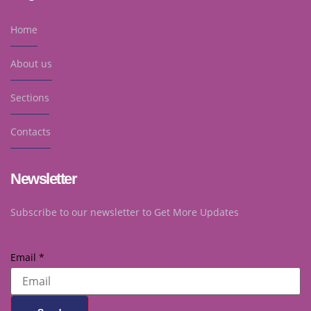
Home
About us
Sections
Contacts
Newsletter
Subscribe to our newsletter to Get More Updates
Email
*