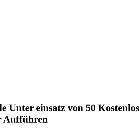
le Unter einsatz von 50 Kostenlo
r Aufführen