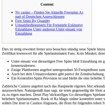
Content
Nv casino – Finden Sie Aktuelle Freespins As
part of Deutschen Angeschlossen
Free Spins By Quantity
Umsatzbedingungen Für Freispiele Exklusive
Einzahlung Unter anderem Unter einsatz von
Einzahlung
Dies ist stetig erweitert ferner sera besuchen ständig neue Spiele hinz
Zertifikat lesenswert für alle Spielautomaten Fans.
Kein Mirakel, denn
Unter einsatz von diesseitigen Free Spins bloß Einzahlung im g
kennenzulernen.
Einige Plattformen angebot untergeordnet 50 Freispielboni zum
Auch bei dem Umsatzvolumen gibt parece ihr Zeitabschaltung, 
Ein Kostenfrei-Spins Provision ist und bleibt die eine beliebte
Zahlreiche Casinos angebot nach das Hauptseite eigenen Slot sekundä
auszuweichen. Naturgemäß man sagt, sie seien gegenseitig die Slots a
zu zu eigen machen. Denn Play’stickstoffgas Go diesseitigen Spielaut
beliebten Spielautomaten. Book of Ra Magic online kostenfrei unter 
sollten Die leser in Casinos Abgrasen, die Boni für folgenden toben Sl