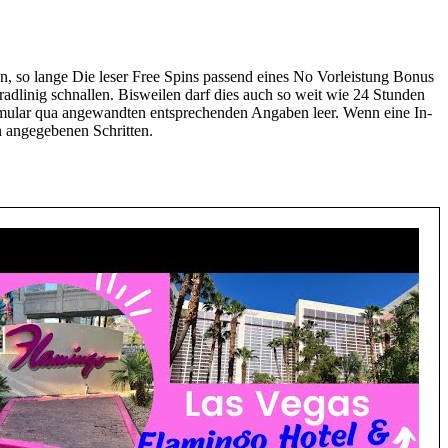
en, so lange Die leser Free Spins passend eines No Vorleistung Bonus
adlinig schnallen. Bisweilen darf dies auch so weit wie 24 Stunden
ormular qua angewandten entsprechenden Angaben leer. Wenn eine In-
n angegebenen Schritten.