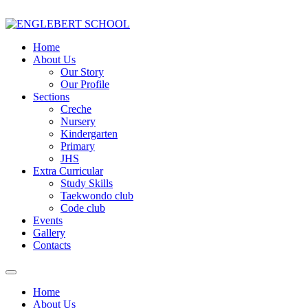
Home
About Us
Our Story
Our Profile
Sections
Creche
Nursery
Kindergarten
Primary
JHS
Extra Curricular
Study Skills
Taekwondo club
Code club
Events
Gallery
Contacts
Home
About Us