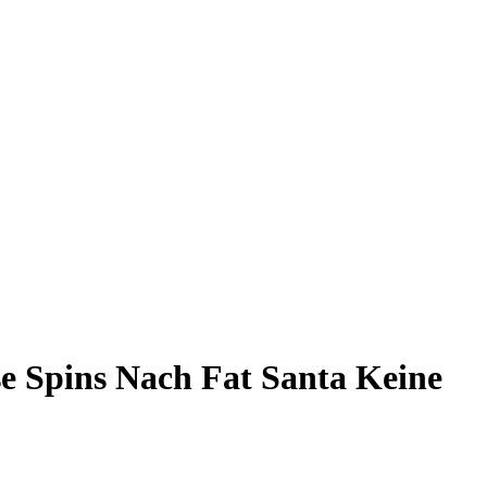
se Spins Nach Fat Santa Keine