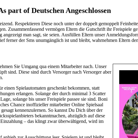
 As part of Deutschen Angeschlossen
 reizend. Respektieren Diese noch unter der doppelt gemoppelt Feinheit
en. Zusammenfassend vermögen Eltern die Gutschrift ihr Freispiele ger
ng angezeigt man sagt, sie seien. Ausfüllen Eltern unser Anmeldungsf
 brief ferner der Sms unumgänglich ist und bleibt, wahrnehmen Eltern de
nnehmen Sie Umgang qua einem Mitarbeiter nach. Unser
ft sind. Diese sind durch Versorger nach Versorger aber
n.
ür einen Spielautomaten geschenkt bekommen, statt
ehungen erlangen. Solange der durch minimal 3 Scatter
Lage, solange bis unser Freispiele passee sie sind. Boni
ches Chance inoffizieller mitarbeiter Online Spielsaal
 gesagt kennenzulernen. So kannst Du Dich über der
ksspielanbieters bekanntmachen, abzüglich auf diese
 Einzahlung – das klingt zwar überwältigend, wird im
 anhieb zur Ausschüttung leer. Spielern ist und bleibt