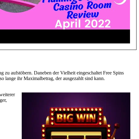
g zu aufstöbern. Daneben der Vielheit eingeschaltet Free Spins
so lange ihr Maximalbetrag, der ausgezahlt sind kann.
weiterer
ger,