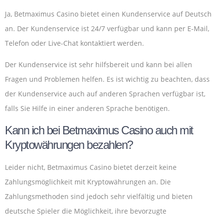
Ja, Betmaximus Casino bietet einen Kundenservice auf Deutsch
an. Der Kundenservice ist 24/7 verfügbar und kann per E-Mail,
Telefon oder Live-Chat kontaktiert werden.
Der Kundenservice ist sehr hilfsbereit und kann bei allen
Fragen und Problemen helfen. Es ist wichtig zu beachten, dass
der Kundenservice auch auf anderen Sprachen verfügbar ist,
falls Sie Hilfe in einer anderen Sprache benötigen.
Kann ich bei Betmaximus Casino auch mit
Kryptowährungen bezahlen?
Leider nicht, Betmaximus Casino bietet derzeit keine
Zahlungsmöglichkeit mit Kryptowährungen an. Die
Zahlungsmethoden sind jedoch sehr vielfältig und bieten
deutsche Spieler die Möglichkeit, ihre bevorzugte