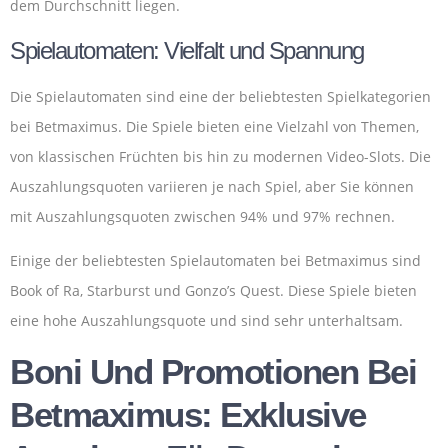
dem Durchschnitt liegen.
Spielautomaten: Vielfalt und Spannung
Die Spielautomaten sind eine der beliebtesten Spielkategorien
bei Betmaximus. Die Spiele bieten eine Vielzahl von Themen,
von klassischen Früchten bis hin zu modernen Video-Slots. Die
Auszahlungsquoten variieren je nach Spiel, aber Sie können
mit Auszahlungsquoten zwischen 94% und 97% rechnen.
Einige der beliebtesten Spielautomaten bei Betmaximus sind
Book of Ra, Starburst und Gonzo’s Quest. Diese Spiele bieten
eine hohe Auszahlungsquote und sind sehr unterhaltsam.
Boni Und Promotionen Bei
Betmaximus: Exklusive