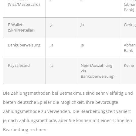
(Visa/Mastercard)
(abhän
Bank)
E-Wallets
Ja
Ja
Gering
(Skrill/Neteller)
Banküberweisung
Ja
Ja
Abhän
Bank
Paysafecard
Ja
Nein (Auszahlung
Keine
via
Banküberweisung)
Die Zahlungsmethoden bei Betmaximus sind sehr vielfältig und
bieten deutsche Spieler die Möglichkeit, ihre bevorzugte
Zahlungsmethode zu verwenden. Die Bearbeitungszeit variiert
je nach Zahlungsmethode, aber Sie können mit einer schnellen
Bearbeitung rechnen.