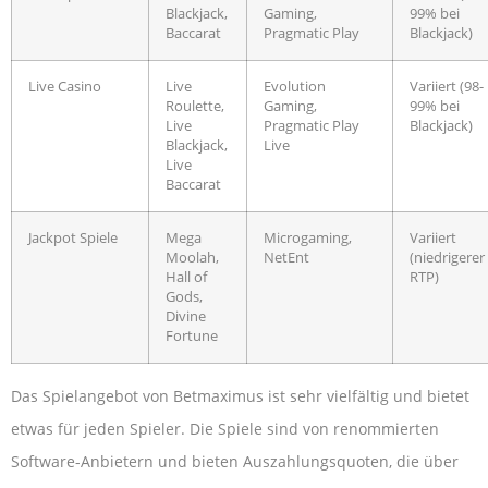
Blackjack,
Gaming,
99% bei
Baccarat
Pragmatic Play
Blackjack)
Live Casino
Live
Evolution
Variiert (98-
Roulette,
Gaming,
99% bei
Live
Pragmatic Play
Blackjack)
Blackjack,
Live
Live
Baccarat
Jackpot Spiele
Mega
Microgaming,
Variiert
Moolah,
NetEnt
(niedrigerer
Hall of
RTP)
Gods,
Divine
Fortune
Das Spielangebot von Betmaximus ist sehr vielfältig und bietet
etwas für jeden Spieler. Die Spiele sind von renommierten
Software-Anbietern und bieten Auszahlungsquoten, die über