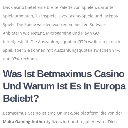
Das Casino bietet eine breite Palette von Spielen, darunter
Spielautomaten, Tischspiele, Live-Casino-Spiele und Jackpot-
Spiele. Die Spiele werden von renommierten Software-
Anbietern wie NetEnt, Microgaming und Play’n GO
bereitgestellt. Die Auszahlungsquoten (RTP) variieren je nach
Spiel, aber Sie können mit Auszahlungsquoten zwischen 94%
und 97% rechnen.
Was Ist Betmaximus Casino
Und Warum Ist Es In Europa
Beliebt?
Betmaximus Casino ist eine Online-Spielplattform, die von der
Malta Gaming Authority
lizenziert und reguliert wird. Diese