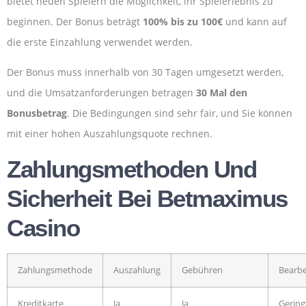
bietet neuen Spielern die Möglichkeit, ihr Spielerlebnis zu
beginnen. Der Bonus beträgt
100% bis zu 100€
und kann auf
die erste Einzahlung verwendet werden.
Der Bonus muss innerhalb von 30 Tagen umgesetzt werden,
und die Umsatzanforderungen betragen
30 Mal den
Bonusbetrag
. Die Bedingungen sind sehr fair, und Sie können
mit einer hohen Auszahlungsquote rechnen.
Zahlungsmethoden Und
Sicherheit Bei Betmaximus
Casino
Zahlungsmethode
Auszahlung
Gebühren
Bearbe
Kreditkarte
Ja
Ja
Gering