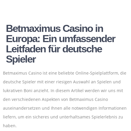
Betmaximus Casino in
Europa: Ein umfassender
Leitfaden für deutsche
Spieler
Betmaximus Casino ist eine beliebte Online-Spielplattform, die
deutsche Spieler mit einer riesigen Auswahl an Spielen und
lukrativen Boni anzieht. In diesem Artikel werden wir uns mit
den verschiedenen Aspekten von Betmaximus Casino
auseinandersetzen und Ihnen alle notwendigen Informationen
liefern, um ein sicheres und unterhaltsames Spielerlebnis zu
haben.