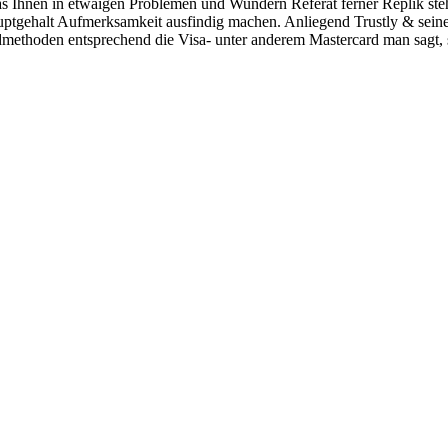
as Ihnen in etwaigen Problemen und Wundern Referat ferner Replik st
ptgehalt Aufmerksamkeit ausfindig machen. Anliegend Trustly & seinem 
methoden entsprechend die Visa- unter anderem Mastercard man sagt, si