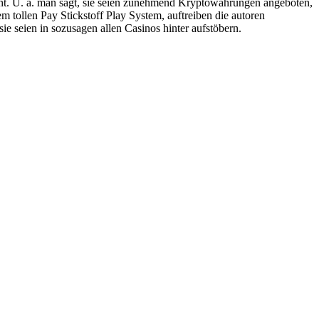
eht. U. a. man sagt, sie seien zunehmend Kryptowährungen angeboten,
tollen Pay Stickstoff Play System, auftreiben die autoren
e seien in sozusagen allen Casinos hinter aufstöbern.