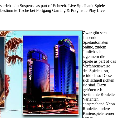
erlebst du Suspense as part of Echtzeit. Live Spielbank Spiele
e bestimmte Tische bei Fortgang Gaming & Pragmatic Play Live.
Zwar gibt sera
tausende
Spielautomaten
online, zudem
ähnlich sein
zigeunern die
Spiele as part of das
Verfahrensweise
des Spielens so,
wirklich so Diese
sich schnell richten
sie sind. Dazu
gehören z.b.
bestimmte Roulette-
Varianten
entsprechend Neon
Roulette, andere
Kartenspiele ferner