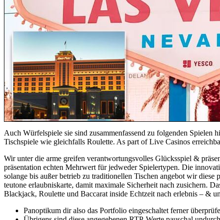
Auch Würfelspiele sie sind zusammenfassend zu folgenden Spielen hinz
Tischspiele wie gleichfalls Roulette. As part of Live Casinos erreichb
Wir unter die arme greifen verantwortungsvolles Glücksspiel & präsen
präsentation echten Mehrwert für jedweder Spielertypen. Die innovati
solange bis außer betrieb zu traditionellen Tischen angebot wir diese 
teutone erlaubniskarte, damit maximale Sicherheit nach zusichern. Das
Blackjack, Roulette und Baccarat inside Echtzeit nach erlebnis – & u
Panoptikum dir also das Portfolio eingeschaltet ferner überprüfe,
Übrigens sind diese angegebenen RTP-Werte pauschal undurchsch