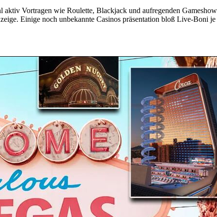
hl aktiv Vortragen wie Roulette, Blackjack und aufregenden Gameshows 
nzeige. Einige noch unbekannte Casinos präsentation bloß Live-Boni j