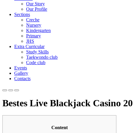
Our Story
Our Profile
Sections
Creche
Nursery
Kindergarten
Primary
JHS
Extra Curricular
Study Skills
Taekwondo club
Code club
Events
Gallery
Contacts
Bestes Live Blackjack Casino 
Content