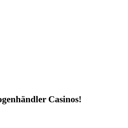
ogenhändler Casinos!