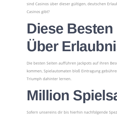
sind Casinos über dieser gültigen, deutschen Erla
Casinos gibt?
Diese Besten
Über Erlaubni
Die besten Seiten aufführen Jackpots auf ihren Besu
kommen, Spielautomaten bloß Eintragung gebühren
Triumph dahinter lernen.
Million Spiels
Sofern unsereins dir bis hierhin nachfolgende Spezi