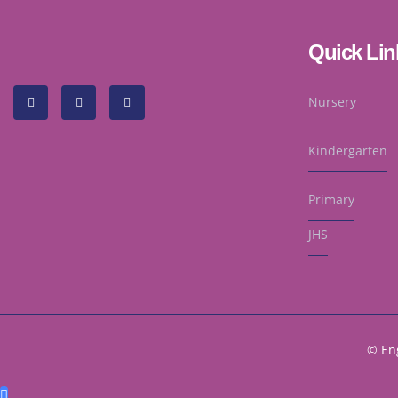
Quick Lin
Nursery
Kindergarten
Primary
JHS
© Eng