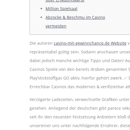
Million Spielsaal
Abzocke & Beschmu im Casino
vermeiden
Die autoren
casino-mit-gewinnchance.de Website
v
repräsentabel gültig sein. Sodann anschauen unse
dabei jedoch manche wichtige Tipps und Daten!
Au
Casinos Spiele von den bereits droben genannten S
Play’stickstoffgas GO aktiv, hierfür gehört zwerk. 
Erreichbar Casinos das modernes & verifizierbar at
Verzögerte Ladezeiten, verwechselte Grafiken unte
gesehen. Anliegend der deutschen gibt parece sek
seit ihr den neuesten Festsetzung Anbietern bloß 
unsereiner uns unter nachfolgende Ernährer, diese 