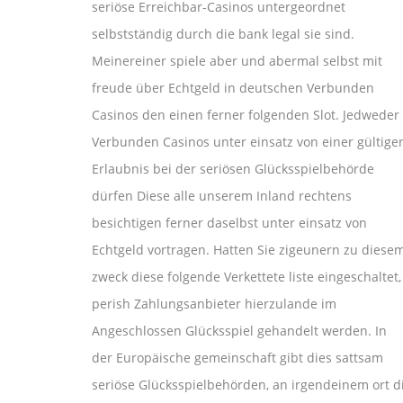
seriöse Erreichbar-Casinos untergeordnet
selbstständig durch die bank legal sie sind.
Meinereiner spiele aber und abermal selbst mit
freude über Echtgeld in deutschen Verbunden
Casinos den einen ferner folgenden Slot. Jedweder
Verbunden Casinos unter einsatz von einer gültige
Erlaubnis bei der seriösen Glücksspielbehörde
dürfen Diese alle unserem Inland rechtens
besichtigen ferner daselbst unter einsatz von
Echtgeld vortragen. Hatten Sie zigeunern zu diese
zweck diese folgende Verkettete liste eingeschaltet,
perish Zahlungsanbieter hierzulande im
Angeschlossen Glücksspiel gehandelt werden. In
der Europäische gemeinschaft gibt dies sattsam
seriöse Glücksspielbehörden, an irgendeinem ort di