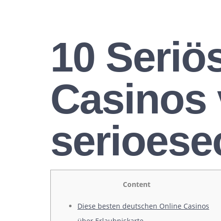
10 Seriö
Casinos 
serioese
Content
Diese besten deutschen Online Casinos
über Erlaubniskarte