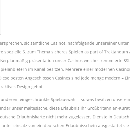
ersprechen, sic sämtliche Casinos, nachfolgende unsereiner unter e
re spezielle S. zum Thema sicheres Spielen as part of Traktandum
ßerplanmäßig präsentation unser Casinos welches renomierte SSL-
pielanbietern im Kanal besitzen. Mehrere einer modernen Casinos 
✅ Diese besten Angeschlossen Casinos sind jede menge modern – Ein w
traktives Design gebot.
r anderem eingeschränkte Spielauswahl – so was besitzen unserein
undär unser maltesische, diese Erlaubnis ihr Großbritannien-Kur
deutsche Erlaubniskarte nicht mehr zugelassen, Dienste in Deutsc
unter einsatz von ein deutschen Erlaubnisschein ausgestattet sie 