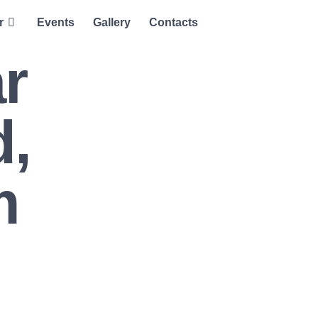
r
Events
Gallery
Contacts
r
d,
m