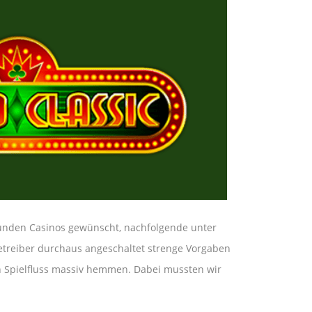
rbunden Casinos gewünscht, nachfolgende unter
Betreiber durchaus angeschaltet strenge Vorgaben
n Spielfluss massiv hemmen. Dabei mussten wir