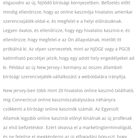
eligazodni az új, fejlődő bírósági környezetben. Befizetés előtt
mindig ellenőrizze, hogy az online kaszinója hivatalos amerikai
szerencsejáték-oldal-e, és megfelel-e a helyi előírásoknak.
Legyen óvatos, és ellenőrizze, hogy egy hivatalos kaszinó-e, és
ellenőrizze, hogy megfelel-e az Ön állapotának, mielőtt itt
próbálná ki. Az olyan szervezetek, mint az NJDGE vagy a PGCB
kattintható pecsétjei jelzik, hogy egy adott hely engedélyeket ad
ki. Például az új New Jersey-i kormány az összes állambeli
bírósági szerencsejáték-vállalkozást a weboldalára irányítja.
New Jersey-ben több mint 20 hivatalos online kaszinó található,
míg Connecticut online kaszinószabályozása néhányra
csökkenti a bírósági online kaszinók számát. Az Egyesült
Államok legjobb online kaszinói előnyt kínálnak az új profiknak
az első befizetéskor. Ezért olvassa el a marketingterminológiát,
és ne felejtse el megkérdezni az új elfogadási bónuszt, hogy