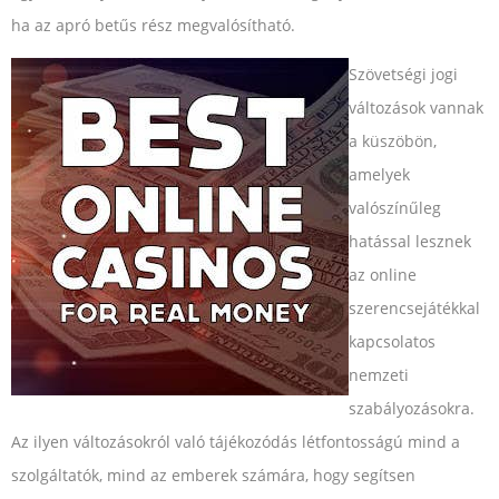
ha az apró betűs rész megvalósítható.
Szövetségi jogi
változások vannak
a küszöbön,
amelyek
valószínűleg
hatással lesznek
az online
szerencsejátékkal
kapcsolatos
nemzeti
szabályozásokra.
Az ilyen változásokról való tájékozódás létfontosságú mind a
szolgáltatók, mind az emberek számára, hogy segítsen