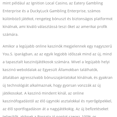
mint például az Ignition Local Casino, az Eatery Gambling
Enterprise és a DuckyLuck Gambling Enterprise, számos
különböző játékot, rengeteg bónuszt és biztonságos platformot
kínálnak, ami kiváló választássá teszi őket az amerikai profik
számára.
Amikor a legújabb online kaszinók megjelennek egy nagyszerű
You.S. iparágban, az az egyik legjobb időszak mind az új, mind
a tapasztalt kaszinójátékosok számára. Mivel a legújabb helyi
kaszinó weboldalak az Egyesült Államokban találhatók,
általában agresszívabb bónuszajánlatokat kínálnak, és gyakran
új technológiát alkalmaznak, hogy gyorsan vonzzák az új
játékosokat. A kaszinó mindent kínál, az online
kaszinófogadástól az élő ügynöki asztalokkal és nyerőgépekkel,
az élő sportfogadáson át a nagyjátékokig. Az új befizetéseket
teljesítők, akiknek a Borgata jó pontot szerez, 100%-os