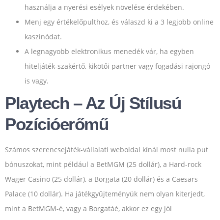
használja a nyerési esélyek növelése érdekében.
Menj egy értékelőpulthoz, és válaszd ki a 3 legjobb online
kaszinódat.
A legnagyobb elektronikus menedék vár, ha egyben
hiteljáték-szakértő, kikötői partner vagy fogadási rajongó
is vagy.
Playtech – Az Új Stílusú
Pozícióerőmű
Számos szerencsejáték-vállalati weboldal kínál most nulla put
bónuszokat, mint például a BetMGM (25 dollár), a Hard-rock
Wager Casino (25 dollár), a Borgata (20 dollár) és a Caesars
Palace (10 dollár). Ha játékgyűjteményük nem olyan kiterjedt,
mint a BetMGM-é, vagy a Borgatáé, akkor ez egy jól