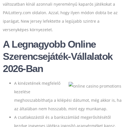
változatban kínál azonnali nyereményű kaparós játékokat a
PAiLottery.com oldalon. Azzal, hogy ilyen módon dobta be az
iparágat, New Jersey lefektette a legújabb szintre a
versenyképes környezetet.
A Legnagyobb Online
Szerencsejáték-Vállalatok
2026-Ban
A kinézetének megfelelő
kezelése
meghosszabbíthatja a kilépési dátumot, még akkor is, ha
az általában nem hosszabb, mint egy munkanap.
A csatlakozástól és a bankszámlád megerősítésétől
kezdve ingyenes játékra jogosító aranyérméket kapsz,