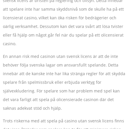
svensk licens är bristen på reglering och tillsyn. Detta innebär
att spelare inte har samma skyddsnivå som de skulle ha på ett
licensierat casino, vilket kan öka risken för bedrägerier och
oärlig verksamhet. Dessutom kan det vara svårt att lösa tvister
eller få hjälp om något går fel när du spelar på ett olicensierat
casino.
En annan risk med casinon utan svensk licens är att de inte
behöver följa svenska lagar om ansvarsfullt spelande. Detta
innebär att de kanske inte har lika stränga regler för att skydda
spelare från spelmissbruk eller erbjuda verktyg för
självexkludering. För spelare som har problem med spel kan
det vara farligt att spela på olicensierade casinon där det
saknas adekvat stöd och hjälp.
Trots riskerna med att spela på casino utan svensk licens finns