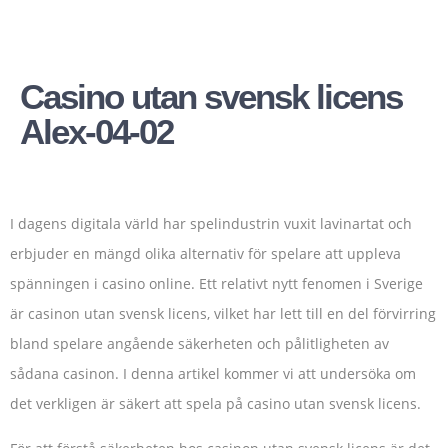
Casino utan svensk licens
Alex-04-02
I dagens digitala värld har spelindustrin vuxit lavinartat och
erbjuder en mängd olika alternativ för spelare att uppleva
spänningen i casino online. Ett relativt nytt fenomen i Sverige
är casinon utan svensk licens, vilket har lett till en del förvirring
bland spelare angående säkerheten och pålitligheten av
sådana casinon. I denna artikel kommer vi att undersöka om
det verkligen är säkert att spela på casino utan svensk licens.