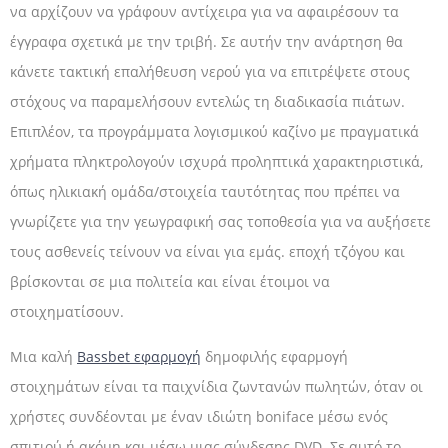
να αρχίζουν να γράφουν αντίχειρα για να αφαιρέσουν τα
έγγραφα σχετικά με την τριβή. Σε αυτήν την ανάρτηση θα
κάνετε τακτική επαλήθευση νερού για να επιτρέψετε στους
στόχους να παραμελήσουν εντελώς τη διαδικασία πιάτων.
Επιπλέον, τα προγράμματα λογισμικού καζίνο με πραγματικά
χρήματα πληκτρολογούν ισχυρά προληπτικά χαρακτηριστικά,
όπως ηλικιακή ομάδα/στοιχεία ταυτότητας που πρέπει να
γνωρίζετε για την γεωγραφική σας τοποθεσία για να αυξήσετε
τους ασθενείς τείνουν να είναι για εμάς. εποχή τζόγου και
βρίσκονται σε μια πολιτεία και είναι έτοιμοι να
στοιχηματίσουν.
Μια καλή
Bassbet εφαρμογή
δημοφιλής εφαρμογή
στοιχημάτων είναι τα παιχνίδια ζωντανών πωλητών, όταν οι
χρήστες συνδέονται με έναν ιδιώτη boniface μέσω ενός
σπιτιού ή ακόμη και μέσω μιας σύνδεσης DVD. Σε αυτό το