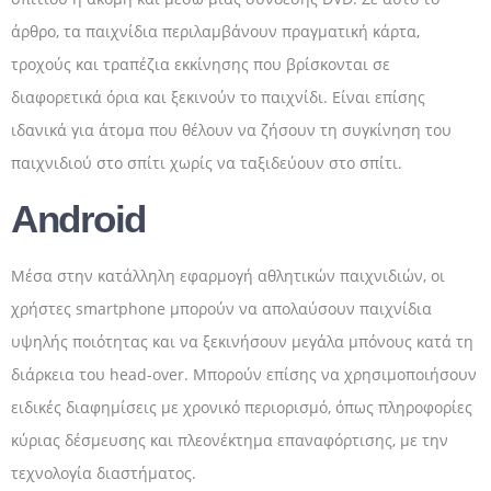
άρθρο, τα παιχνίδια περιλαμβάνουν πραγματική κάρτα,
τροχούς και τραπέζια εκκίνησης που βρίσκονται σε
διαφορετικά όρια και ξεκινούν το παιχνίδι. Είναι επίσης
ιδανικά για άτομα που θέλουν να ζήσουν τη συγκίνηση του
παιχνιδιού στο σπίτι χωρίς να ταξιδεύουν στο σπίτι.
Android
Μέσα στην κατάλληλη εφαρμογή αθλητικών παιχνιδιών, οι
χρήστες smartphone μπορούν να απολαύσουν παιχνίδια
υψηλής ποιότητας και να ξεκινήσουν μεγάλα μπόνους κατά τη
διάρκεια του head-over. Μπορούν επίσης να χρησιμοποιήσουν
ειδικές διαφημίσεις με χρονικό περιορισμό, όπως πληροφορίες
κύριας δέσμευσης και πλεονέκτημα επαναφόρτισης, με την
τεχνολογία διαστήματος.