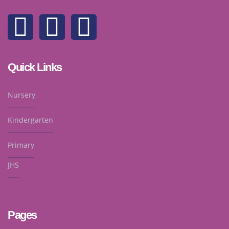
Quick Links
Nursery
Kindergarten
Primary
JHS
Pages