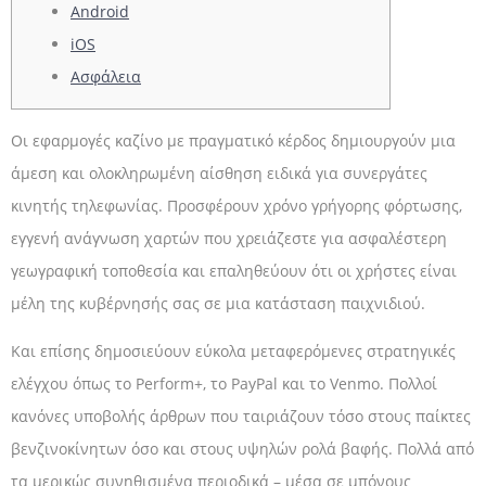
Android
iOS
Ασφάλεια
Οι εφαρμογές καζίνο με πραγματικό κέρδος δημιουργούν μια
άμεση και ολοκληρωμένη αίσθηση ειδικά για συνεργάτες
κινητής τηλεφωνίας. Προσφέρουν χρόνο γρήγορης φόρτωσης,
εγγενή ανάγνωση χαρτών που χρειάζεστε για ασφαλέστερη
γεωγραφική τοποθεσία και επαληθεύουν ότι οι χρήστες είναι
μέλη της κυβέρνησής σας σε μια κατάσταση παιχνιδιού.
Και επίσης δημοσιεύουν εύκολα μεταφερόμενες στρατηγικές
ελέγχου όπως το Perform+, το PayPal και το Venmo.
Πολλοί
κανόνες υποβολής άρθρων που ταιριάζουν τόσο στους παίκτες
βενζινοκίνητων όσο και στους υψηλών ρολά βαφής. Πολλά από
τα μερικώς συνηθισμένα περιοδικά – μέσα σε μπόνους