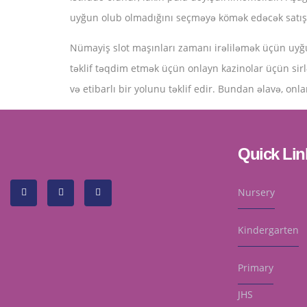
uyğun olub olmadığını seçməyə kömək edəcək satış t
Nümayiş slot maşınları zamanı irəliləmək üçün uyğ
təklif təqdim etmək üçün onlayn kazinolar üçün sirl
və etibarlı bir yolunu təklif edir. Bundan əlavə, on
Quick Lin
Nursery
Kindergarten
Primary
JHS