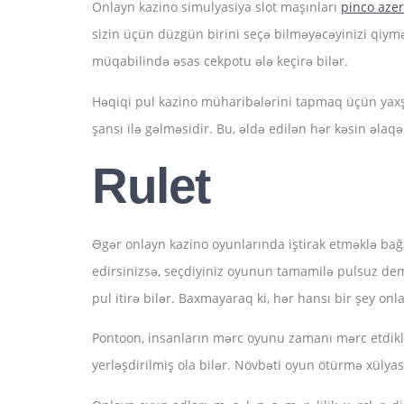
Onlayn kazino simulyasiya slot maşınları
pinco aze
sizin üçün düzgün birini seçə bilməyəcəyinizi qiymə
müqabilində əsas cekpotu ələ keçirə bilər.
Həqiqi pul kazino müharibələrini tapmaq üçün yaxşı b
şansı ilə gəlməsidir. Bu, əldə edilən hər kəsin əlaqə
Rulet
Əgər onlayn kazino oyunlarında iştirak etməklə bağ
edirsinizsə, seçdiyiniz oyunun tamamilə pulsuz demo
pul itirə bilər. Baxmayaraq ki, hər hansı bir şey onla
Pontoon, insanların mərc oyunu zamanı mərc etdik
yerləşdirilmiş ola bilər. Növbəti oyun ötürmə xülyası