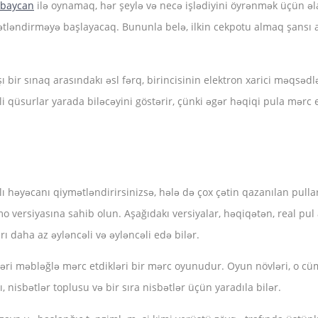
rbaycan
ilə oynamaq, hər şeylə və necə işlədiyini öyrənmək üçün əla 
tləndirməyə başlayacaq. Bununla belə, ilkin cekpotu almaq şansı aş
ir sınaq arasındakı əsl fərq, birincisinin elektron xarici məqsədlə
li qüsurlar yarada biləcəyini göstərir, çünki əgər həqiqi pula mərc 
lı həyəcanı qiymətləndirirsinizsə, hələ də çox çətin qazanılan pull
 versiyasına sahib olun. Aşağıdakı versiyalar, həqiqətən, real pul 
rı daha az əyləncəli və əyləncəli edə bilər.
ləri məbləğlə mərc etdikləri bir mərc oyunudur. Oyun növləri, o
, nisbətlər toplusu və bir sıra nisbətlər üçün yaradıla bilər.