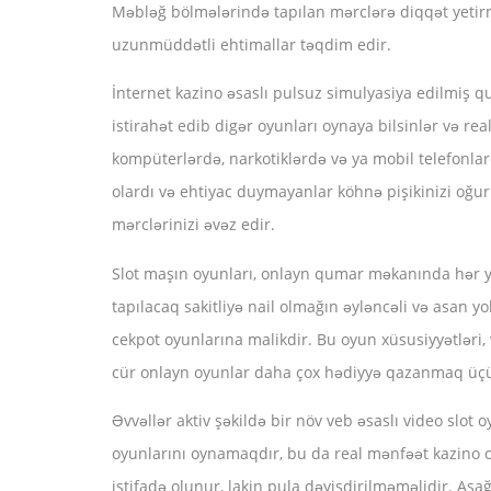
Məbləğ bölmələrində tapılan mərclərə diqqət yetir
uzunmüddətli ehtimallar təqdim edir.
İnternet kazino əsaslı pulsuz simulyasiya edilmiş 
istirahət edib digər oyunları oynaya bilsinlər və re
kompüterlərdə, narkotiklərdə və ya mobil telefonla
olardı və ehtiyac duymayanlar köhnə pişikinizi oğu
mərclərinizi əvəz edir.
Slot maşın oyunları, onlayn qumar məkanında hər y
tapılacaq sakitliyə nail olmağın əyləncəli və asan y
cekpot oyunlarına malikdir. Bu oyun xüsusiyyətləri,
cür onlayn oyunlar daha çox hədiyyə qazanmaq üçün
Əvvəllər aktiv şəkildə bir növ veb əsaslı video slot
oyunlarını oynamaqdır, bu da real mənfəət kazino oyu
istifadə olunur, lakin pula dəyişdirilməməlidir. Aş