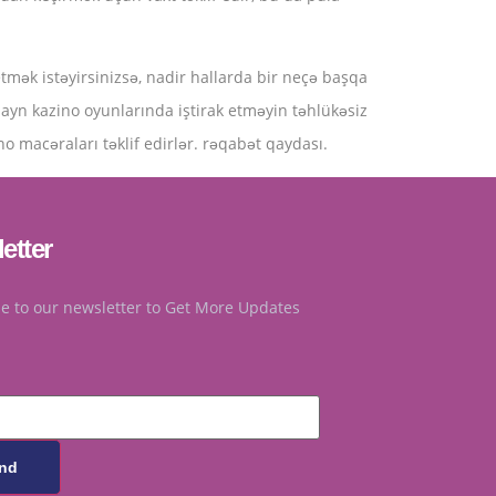
ək istəyirsinizsə, nadir hallarda bir neçə başqa
layn kazino oyunlarında iştirak etməyin təhlükəsiz
no macəraları təklif edirlər. rəqabət qaydası.
etter
e to our newsletter to Get More Updates
nd