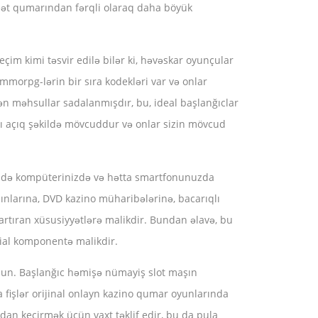
hət qumarından fərqli olaraq daha böyük
im kimi təsvir edilə bilər ki, həvəskar oyunçular
 mmorpg-lərin bir sıra kodekləri var və onlar
n məhsullar sadalanmışdır, bu, ideal başlanğıclar
rı açıq şəkildə mövcuddur və onlar sizin mövcud
əm də kompüterinizdə və hətta smartfonunuzda
şınlarına, DVD kazino müharibələrinə, bacarıqlı
artıran xüsusiyyətlərə malikdir. Bundan əlavə, bu
ial komponentə malikdir.
n olun. Başlanğıc həmişə nümayiş slot maşın
da fişlər orijinal onlayn kazino qumar oyunlarında
dan keçirmək üçün vaxt təklif edir, bu da pula