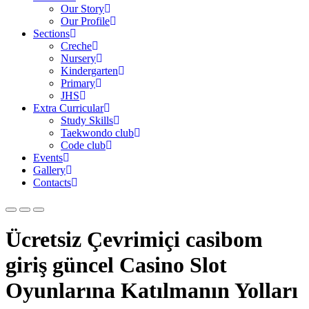
Our Story
Our Profile
Sections
Creche
Nursery
Kindergarten
Primary
JHS
Extra Curricular
Study Skills
Taekwondo club
Code club
Events
Gallery
Contacts
Ücretsiz Çevrimiçi casibom
giriş güncel Casino Slot
Oyunlarına Katılmanın Yolları