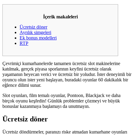
İçerik makaleleri
Ücretsiz döner
Ayrılık simgeleri
Ek bonus modelleri
RTP
Çevrimiçi kumarhanelerde tamamen ücretsiz slot makinelerine
katılmak, gerçek piyasa sporlarının keyfini ücretsiz olarak
yaşamanın heyecan verici ve ücretsiz bir yoludur. İster deneyimli bir
oyuncu olun ister yeni başlayan, buradaki oyunlar 60 dakikalık bir
eğlence dilimi sunar.
Slot oyunları, film temalı oyunlar, Pontoon, Blackjack ve daha
birçok oyunu keşfedin!
Günlük problemler çözmeyi ve büyük
bonuslar kazanmaya başlamayı da unutmayın.
Ücretsiz döner
Ücretsiz döndürmeler, paranızı riske atmadan kumarhane oyunları