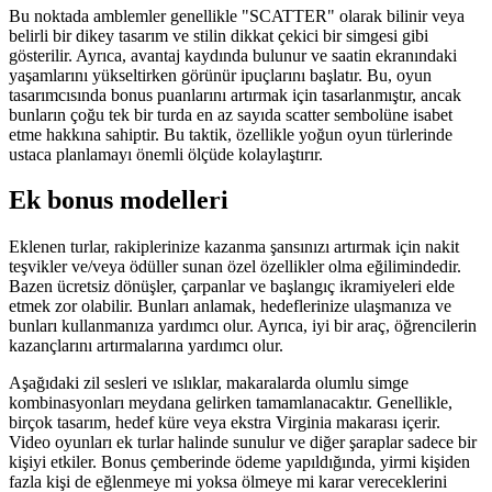
Bu noktada amblemler genellikle "SCATTER" olarak bilinir veya
belirli bir dikey tasarım ve stilin dikkat çekici bir simgesi gibi
gösterilir. Ayrıca, avantaj kaydında bulunur ve saatin ekranındaki
yaşamlarını yükseltirken görünür ipuçlarını başlatır. Bu, oyun
tasarımcısında bonus puanlarını artırmak için tasarlanmıştır, ancak
bunların çoğu tek bir turda en az sayıda scatter sembolüne isabet
etme hakkına sahiptir. Bu taktik, özellikle yoğun oyun türlerinde
ustaca planlamayı önemli ölçüde kolaylaştırır.
Ek bonus modelleri
Eklenen turlar, rakiplerinize kazanma şansınızı artırmak için nakit
teşvikler ve/veya ödüller sunan özel özellikler olma eğilimindedir.
Bazen ücretsiz dönüşler, çarpanlar ve başlangıç ​​ikramiyeleri elde
etmek zor olabilir. Bunları anlamak, hedeflerinize ulaşmanıza ve
bunları kullanmanıza yardımcı olur. Ayrıca, iyi bir araç, öğrencilerin
kazançlarını artırmalarına yardımcı olur.
Aşağıdaki zil sesleri ve ıslıklar, makaralarda olumlu simge
kombinasyonları meydana gelirken tamamlanacaktır. Genellikle,
birçok tasarım, hedef küre veya ekstra Virginia makarası içerir.
Video oyunları ek turlar halinde sunulur ve diğer şaraplar sadece bir
kişiyi etkiler. Bonus çemberinde ödeme yapıldığında, yirmi kişiden
fazla kişi de eğlenmeye mi yoksa ölmeye mi karar vereceklerini