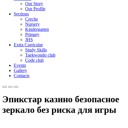
Our Story
Our Profile
Sections
Creche
Nursery
Kindergarten
Primary
JHS
Extra Curricular
Study Skills
Taekwondo club
Code club
Events
Gallery
Contacts
Эпикстар казино безопасное
зеркало без риска для игры