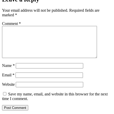
Your email address will not be published.
Required fields are
marked
*
Comment
*
Name
*
Email
*
Website
Save my name, email, and website in this browser for the next
time I comment.