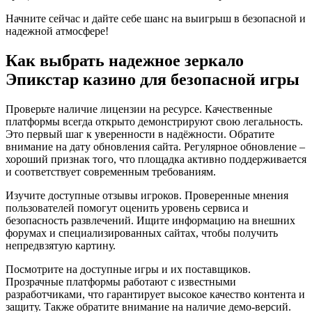
Начните сейчас и дайте себе шанс на выигрыш в безопасной и
надежной атмосфере!
Как выбрать надежное зеркало
Эпикстар казино для безопасной игры
Проверьте наличие лицензии на ресурсе. Качественные
платформы всегда открыто демонстрируют свою легальность.
Это первый шаг к уверенности в надёжности. Обратите
внимание на дату обновления сайта. Регулярное обновление –
хороший признак того, что площадка активно поддерживается
и соответствует современным требованиям.
Изучите доступные отзывы игроков. Проверенные мнения
пользователей помогут оценить уровень сервиса и
безопасность развлечений. Ищите информацию на внешних
форумах и специализированных сайтах, чтобы получить
непредвзятую картину.
Посмотрите на доступные игры и их поставщиков.
Прозрачные платформы работают с известными
разработчиками, что гарантирует высокое качество контента и
защиту. Также обратите внимание на наличие демо-версий.