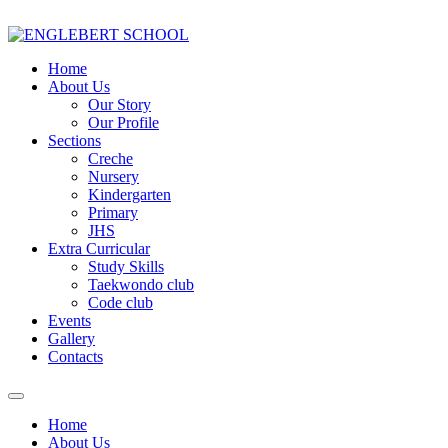
Home
About Us
Our Story
Our Profile
Sections
Creche
Nursery
Kindergarten
Primary
JHS
Extra Curricular
Study Skills
Taekwondo club
Code club
Events
Gallery
Contacts
Home
About Us