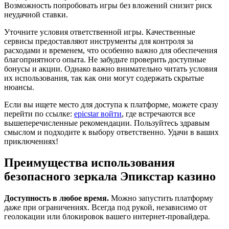
Возможность попробовать игры без вложений снизит риск
неудачной ставки.
Уточните условия ответственной игры. Качественные
сервисы предоставляют инструменты для контроля за
расходами и временем, что особенно важно для обеспечения
благоприятного опыта. Не забудьте проверить доступные
бонусы и акции. Однако важно внимательно читать условия
их использования, так как они могут содержать скрытые
нюансы.
Если вы ищете место для доступа к платформе, можете сразу
перейти по ссылке:
epicstar войти
, где встречаются все
вышеперечисленные рекомендации. Пользуйтесь здравым
смыслом и подходите к выбору ответственно. Удачи в ваших
приключениях!
Преимущества использования
безопасного зеркала Эпикстар казино
Доступность в любое время.
Можно запустить платформу
даже при ограничениях. Всегда под рукой, независимо от
геолокации или блокировок вашего интернет-провайдера.