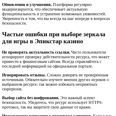
Обновления и улучшения.
Платформа регулярно
модернизируется, что обеспечивает актуальную
функциональность и устранение возможных уязвимостей.
Уверенность в том, что вы всегда на шаг впереди в вопросах
безопасности.
Частые ошибки при выборе зеркала
для игры в Эпикстар казино
Не проверять актуальность ссылки.
Часто пользователи
игнорируют проверку действительности ресурса, что может
привести к фишинговым сайтам. Всегда справляйтесь с
последней информацией на официальном портале.
Игнорировать отзывы.
Сложно доверять не проверенным
источникам. Обязательно изучите мнения других игроков о
выбранном ресурсе: так можно избежать неприятных
сюрпризов.
Выбор сайта без шифрования.
Это важный аспект
безопасности. Убедитесь, что ресурс использует HTTPS-
протокол, так вы защитите свои данные от кражи.
Недостаточно внимания к поддержке клиентов.
Если у вас