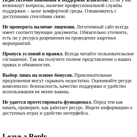
возникнут вопросы, наличие профессиональной службы
поддержки – залог комфортной среды. Ознакомьтесь с
доступными способами связи.
Не проверять наличие лицензии.
Легитимный сайт всегда
имеет соответствующие документы. Обязательно уточните,
есть ли у ресурса разрешения на проведение азартных
мероприятий.
Пропуск условий и правил.
Всегда читайте пользовательское
соглашение. Так вы получите полное представление о ваших
правах и обязанностях.
Выбор лишь на основе бонусов.
Привлекательные
предложения могут скрывать недостатки. Оценивайте ресурс
комплексно: безопасность, качество поддержки и удобство
использования не менее важны.
Не удается протестировать функционал.
Перед тем как
начать, проверьте, как работает ресурс. Ищите информацию о
доступных играх и удобстве интерфейса.
Leave a Reply